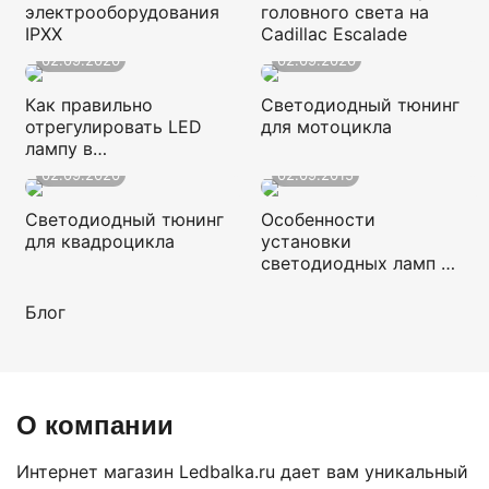
электрооборудования
головного света на
IPXX
Cadillac Escalade
02.09.2020
02.09.2020
Как правильно
Светодиодный тюнинг
отрегулировать LED
для мотоцикла
лампу в
«неправильных»
02.09.2020
02.09.2015
фарах?
Светодиодный тюнинг
Особенности
для квадроцикла
установки
светодиодных ламп в
07.11.2014
разные фары
Блог
О компании
Интернет магазин Ledbalka.ru дает вам уникальный