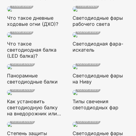
дороге
11.09.2020
11.09.2020
Что такое дневные
Светодиодные фары
ходовые огни (ДХО)?
рабочего света
11.09.2020
03.09.2020
Что такое
Светодиодная фара-
светодиодная балка
искатель
(LED балка)?
03.09.2020
03.09.2020
Панорамные
Светодиодные фары
светодиодные балки
на Ниву
03.09.2020
03.09.2020
Как установить
Типы свечения
светодиодную балку
светодиодных фар
на внедорожник или
квадроцикл?
03.09.2020
03.09.2020
Степень защиты
Cветодиодные фары