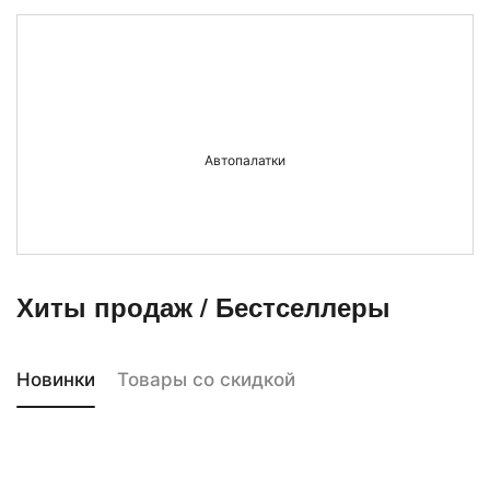
Для мотоциклов
Автопалатки
Для квадроциклов
Хиты продаж / Бестселлеры
Светодиодные балки
Новинки
Товары со скидкой
Для лодок и катеров