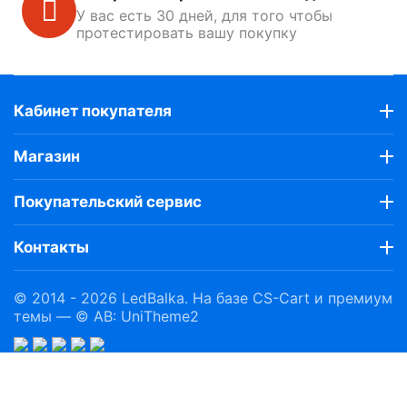
У вас есть 30 дней, для того чтобы
протестировать вашу покупку
Кабинет покупателя
Магазин
Покупательский сервис
Контакты
© 2014 - 2026 LedBalka. На базе
CS-Cart
и премиум
темы —
© AB: UniTheme2