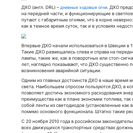
ДХО (англ. DRL) –
. ДХО пред
дневные ходовые огни
на передней части, и функционирующие в светлое
путают с габаритным огнями, что в корне неверн
как в темное время суток, так и в условиях недос
Впервые ДХО начали использоваться в Швеции в 19
Такие ДХО размещались слева и справа на передн
лампы, такие же, как в поворотных или стоп-сиг
лет, наглядно показывают, что ДХО существенно 
возникновения аварийной ситуации.
Одним из главных достоинств ДХО в наше время м
света. Наибольшем спросом пользуются ДХО, в ко
позволяет достичь экономного расходования эне
преимущества как в плане экономии топлива, так
собой ленты из светодиодов (установленные как в 
помимо основного функционала. Штатно такие реш
С 20 ноября 2010 года в российском законодательс
всех движущихся транспортных средствах должны