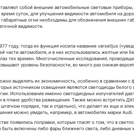
ставляют собой внешние автомобильные световые приборы,
 время суток, для улучшения видимости автомобиля на доро
о: габаритные огни необходимы для обозначения внешних га
таточной видимости.
77 году, тогда их функция носила название varselljus («уве
ей части автомобиля, и в них использовались желтые или б
налах тех времен. Многочисленные исследования, проводящ
повышают уровень безопасности, во много раз снижая вероя
ожно выделить их экономичность, особенно в сравнении с
торых источником освещения являются светодиоды белого ц
ргии. Использование именно светодиодных излучателей дае
 и в плане удобства размещения. Также можно встретить Д
штатном порядке, так и отдельно), что делает их еще и эле
ения можно увидеть, например, в автомобилях марки Audi.
тве появились поправки, которые гласят о том, что в светло
 быть включены либо фары ближнего света, либо дневные х