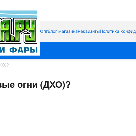
Опт
Блог магазина
Реквизиты
Политика конфи
ХО)?
вые огни (ДХО)?