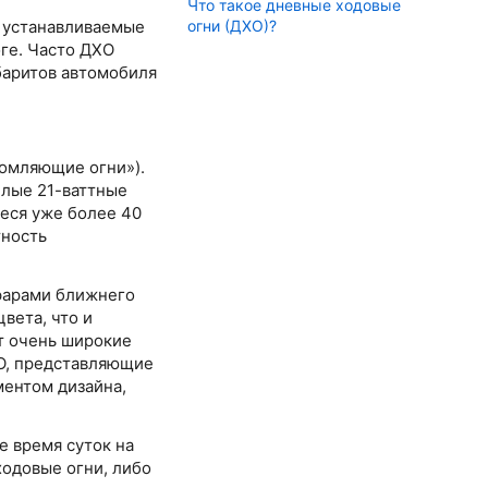
Что такое дневные ходовые
 устанавливаемые
огни (ДХО)?
ге. Часто ДХО
баритов автомобиля
домляющие огни»).
елые 21-ваттные
иеся уже более 40
тность
 фарами ближнего
вета, что и
т очень широкие
ХО, представляющие
ментом дизайна,
е время суток на
одовые огни, либо