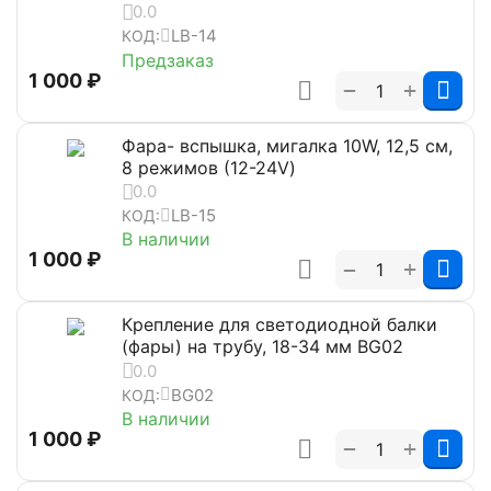
0.0
LB-14
КОД:
Предзаказ
1 000
₽
+
−
Фара- вспышка, мигалка 10W, 12,5 см,
8 режимов (12-24V)
0.0
LB-15
КОД:
В наличии
1 000
₽
+
−
Крепление для светодиодной балки
(фары) на трубу, 18-34 мм BG02
0.0
BG02
КОД:
В наличии
1 000
₽
+
−