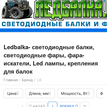
Москва
Ledbalka- светодиодные балки,
светодиодные фары, фара-
искатели, Led лампы, крепления
для балок
Главная
Бренд
LB
/
/
Цена
Длина, мм
Мощность, Вт
Фор
1
НАЗАД
ВПЕРЕД
11
1