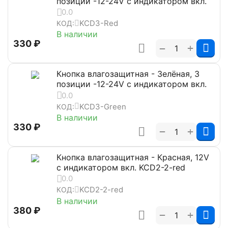
позиции -12-24V с индикатором вкл.
0.0
KCD3-Red
КОД:
В наличии
‍330‍
₽
+
−
Кнопка влагозащитная - Зелёная, 3
позиции -12-24V с индикатором вкл.
0.0
KCD3-Green
КОД:
В наличии
‍330‍
₽
+
−
Кнопка влагозащитная - Красная, 12V
с индикатором вкл. KCD2-2-red
0.0
KCD2-2-red
КОД:
В наличии
‍380‍
₽
+
−