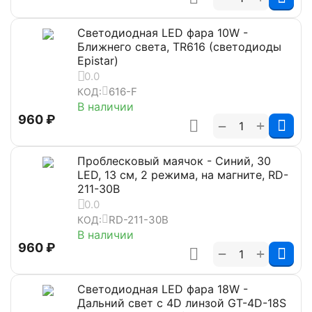
Светодиодная LED фара 10W -
Ближнего света, TR616 (светодиоды
Epistar)
0.0
616-F
КОД:
В наличии
‍960‍
₽
+
−
Проблесковый маячок - Синий, 30
LED, 13 см, 2 режима, на магните, RD-
211-30B
0.0
RD-211-30B
КОД:
В наличии
‍960‍
₽
+
−
Светодиодная LED фара 18W -
Дальний свет с 4D линзой GT-4D-18S