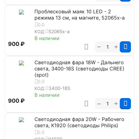
Проблесковый маяк 10 LED - 2
режима 13 см, на магните, 52065x-a
0.0
52065x-a
КОД:
В наличии
‍900‍
₽
+
−
Светодиодная фара 18W - Дальнего
света, 3400-18S (светодиоды CREE)
(spot)
0.0
3400-18S
КОД:
В наличии
‍900‍
₽
+
−
Светодиодная фара 20W - Рабочего
света, K1920 (светодиоды Philips)
0.0