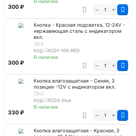
В наличии
‍300‍
₽
+
−
Кнопка - Красная подсветка, 12-24V -
нержавеющая сталь с индикатором
вкл.
0.0
KCD1-105-RED
КОД:
В наличии
‍300‍
₽
+
−
Кнопка влагозащитная - Синяя, 3
позиции -12V с индикатором вкл.
0.0
KCD3-blue
КОД:
В наличии
‍330‍
₽
+
−
Кнопка влагозащитная - Красная, 3