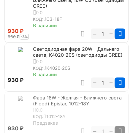
Ближнего света, 18W-C3 (светодиоды
CREE)
0.0
C3-18F
КОД:
В наличии
‍930‍
₽
+
−
‍960‍
₽
-3%
Светодиодная фара 20W - Дальнего
света, K4020-20S (светодиоды CREE)
0.0
K4020-20S
КОД:
В наличии
‍930‍
₽
+
−
Фара 18W - Желтая - Ближнего света
(Flood) Epistar, 1012-18Y
0.0
1012-18Y
КОД:
Предзаказ
‍930‍
₽
+
−