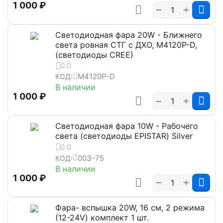
1 000
₽
+
−
Светодиодная фара 20W - Ближнего
света ровная СТГ с ДХО, M4120P-D,
(светодиоды CREE)
0.0
M4120P-D
КОД:
В наличии
1 000
₽
+
−
Светодиодная фара 10W - Рабочего
света (светодиоды EPISTAR) Silver
0.0
003-75
КОД:
В наличии
1 000
₽
+
−
Фара- вспышка 20W, 16 см, 2 режима
(12-24V) комплект 1 шт.