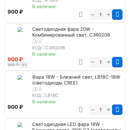
K1920
КОД:
В наличии
‍900‍
₽
+
−
Светодиодная фара 20W -
Комбинированный свет, C3R020B
0.0
C3R020B
КОД:
В наличии
‍900‍
₽
+
−
‍990‍
₽
-9%
Фара 18W - Ближний свет, LB18C-18W
(светодиоды CREE)
0.0
LB18C
КОД:
В наличии
‍900‍
₽
+
−
Светодиодная LED фара 18W -