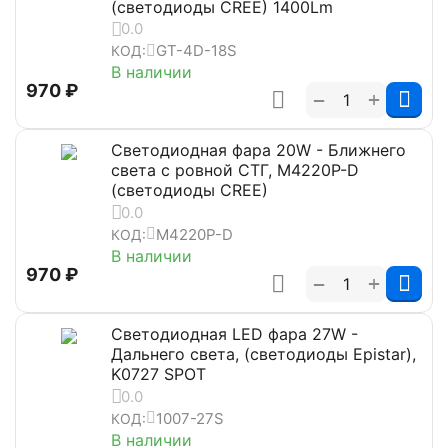
(светодиоды CREE) 1400Lm
0.0
GT-4D-18S
КОД:
В наличии
‍970‍
₽
+
−
Светодиодная фара 20W - Ближнего
света с ровной СТГ, M4220P-D
(светодиоды CREE)
0.0
M4220P-D
КОД:
В наличии
‍970‍
₽
+
−
Светодиодная LED фара 27W -
Дальнего света, (светодиоды Epistar),
K0727 SPOT
0.0
1007-27S
КОД:
В наличии