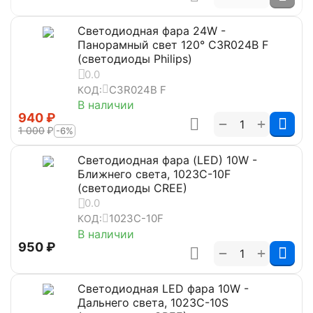
Светодиодная фара 24W -
Панорамный свет 120° C3R024B F
(светодиоды Philips)
0.0
C3R024B F
КОД:
В наличии
‍940‍
₽
+
−
1 000
₽
-6%
Светодиодная фара (LED) 10W -
Ближнего света, 1023C-10F
(светодиоды CREE)
0.0
1023C-10F
КОД:
В наличии
‍950‍
₽
+
−
Светодиодная LED фара 10W -
Дальнего света, 1023C-10S