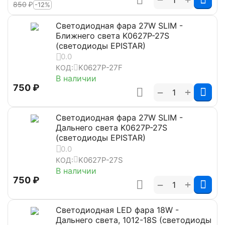
‍850‍
₽
-12%
Светодиодная фара 27W SLIM -
Ближнего света K0627P-27S
(светодиоды EPISTAR)
0.0
K0627P-27F
КОД:
В наличии
‍750‍
₽
+
−
Светодиодная фара 27W SLIM -
Дальнего света K0627P-27S
(светодиоды EPISTAR)
0.0
K0627P-27S
КОД:
В наличии
‍750‍
₽
+
−
Светодиодная LED фара 18W -
Дальнего света, 1012-18S (светодиоды