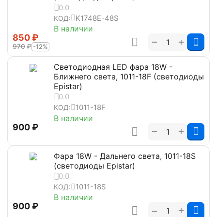
0.0
K1748E-48S
КОД:
В наличии
‍850‍
₽
+
−
‍970‍
₽
-12%
Светодиодная LED фара 18W -
Ближнего света, 1011-18F (светодиоды
Epistar)
0.0
1011-18F
КОД:
В наличии
‍900‍
₽
+
−
Фара 18W - Дальнего света, 1011-18S
(светодиоды Epistar)
0.0
1011-18S
КОД:
В наличии
‍900‍
₽
+
−