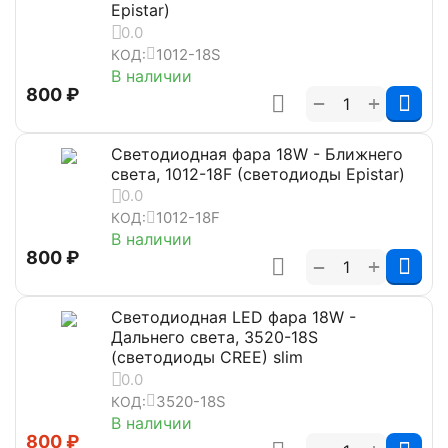
Epistar)
0.0
1012-18S
КОД:
В наличии
‍800‍
₽
+
−
Светодиодная фара 18W - Ближнего
света, 1012-18F (светодиоды Epistar)
0.0
1012-18F
КОД:
В наличии
‍800‍
₽
+
−
Светодиодная LED фара 18W -
Дальнего света, 3520-18S
(светодиоды CREE) slim
0.0
3520-18S
КОД:
В наличии
‍800‍
₽