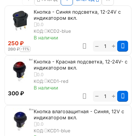
Кнопка - Синяя подсветка, 12-24V с
индикатором вкл.
0.0
KCD2-blue
КОД:
В наличии
‍250‍
₽
+
−
‍280‍
₽
-11%
Кнопка - Красная подсветка, 12-24V- с
индикатором вкл.
0.0
KCD1-red
КОД:
В наличии
‍300‍
₽
+
−
Кнопка влагозащитная - Синяя, 12V с
индикатором вкл.
0.0
KCD1-blue
КОД: