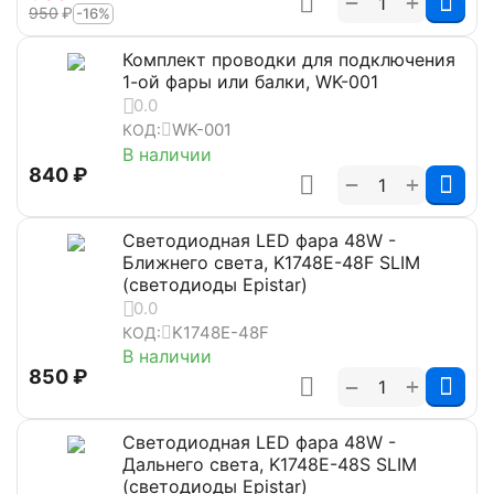
+
−
‍950‍
₽
-16%
Комплект проводки для подключения
1-ой фары или балки, WK-001
0.0
WK-001
КОД:
В наличии
‍840‍
₽
+
−
Светодиодная LED фара 48W -
Ближнего света, K1748E-48F SLIM
(светодиоды Epistar)
0.0
K1748E-48F
КОД:
В наличии
‍850‍
₽
+
−
Светодиодная LED фара 48W -
Дальнего света, K1748E-48S SLIM
(светодиоды Epistar)