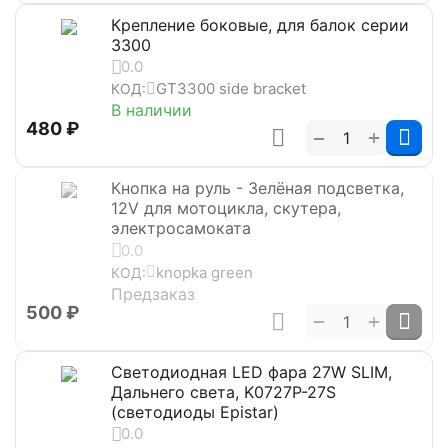
Крепление боковые, для балок серии
3300
0.0
GT3300 side bracket
КОД:
В наличии
‍480‍
₽
+
−
Кнопка на руль - Зелёная подсветка,
12V для мотоцикла, скутера,
электросамоката
0.0
knopka green
КОД:
Предзаказ
‍500‍
₽
+
−
Светодиодная LED фара 27W SLIM,
Дальнего света, K0727P-27S
(светодиоды Epistar)
0.0