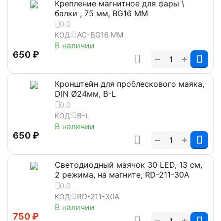
Крепление магнитное для фары \
балки , 75 мм, BG16 MM
0.0
AC-BG16 MM
КОД:
В наличии
‍650‍
₽
+
−
Кронштейн для проблескового маяка,
DIN Ø24мм, B-L
0.0
B-L
КОД:
В наличии
‍650‍
₽
+
−
Светодиодный маячок 30 LED, 13 см,
2 режима, на магните, RD-211-30A
0.0
RD-211-30A
КОД:
В наличии
‍750‍
₽
+
−