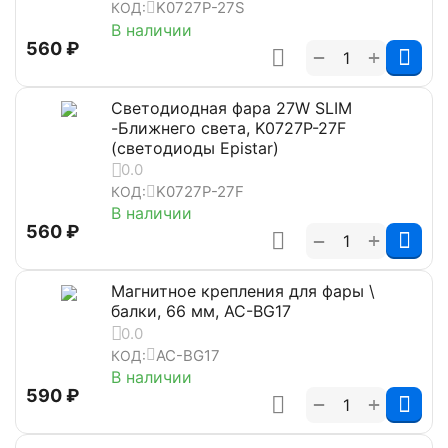
K0727P-27S
КОД:
В наличии
‍560‍
₽
+
−
Светодиодная фара 27W SLIM
-Ближнего света, K0727P-27F
(светодиоды Epistar)
0.0
K0727P-27F
КОД:
В наличии
‍560‍
₽
+
−
Магнитное крепления для фары \
балки, 66 мм, AC-BG17
0.0
AC-BG17
КОД:
В наличии
‍590‍
₽
+
−