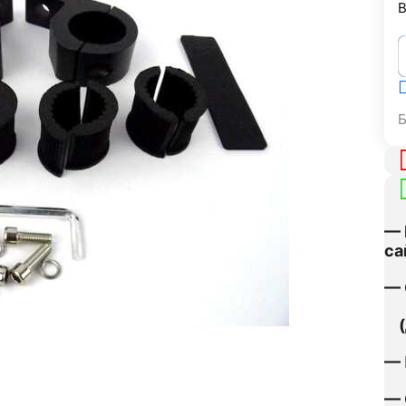
В
— 
са
— 
(д
— 
— 