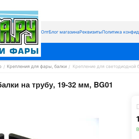
Опт
Блог магазина
Реквизиты
Политика конфи
р
Крепления для фары, балки
Крепление для светодиодной б
/
/
алки на трубу, 19-32 мм, BG01
В