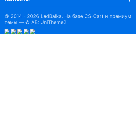
© 2014 - 2026 LedBalka. На базе
CS-Cart
и премиум
темы —
© AB: UniTheme2