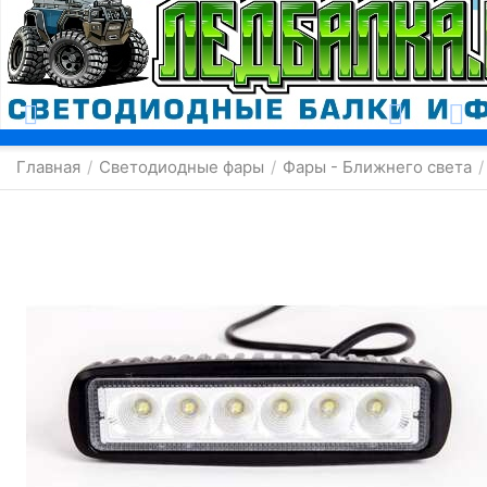
Москва
Главная
Светодиодные фары
Фары - Ближнего света
/
/
/