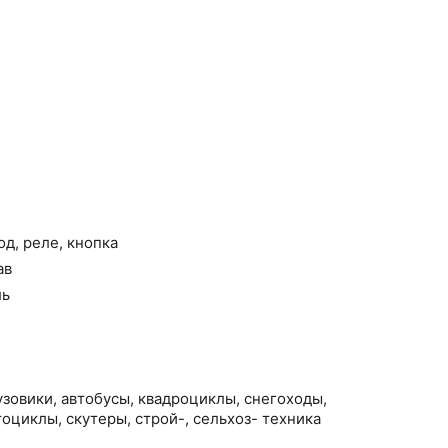
д, реле, кнопка
ав
ль
зовики, автобусы, квадроциклы, снегоходы,
тоциклы, скутеры, строй-, сельхоз- техника