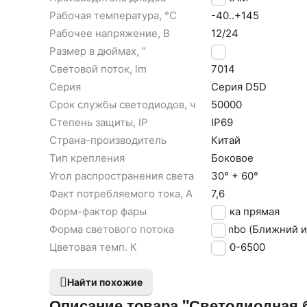
Рабочая температура, °С
-40..+145
Рабочее напряжение, В
12/24
Размер в дюймах, "
20
Световой поток, lm
7014
Серия
Серия D5D
Срок службы светодиодов, ч
50000
Степень защиты, IP
IP69
Страна-производитель
Китай
Тип крепления
Боковое
Угол распространения света
30° + 60°
Факт потребляемого тока, А
7,6
Форм-фактор фары
Балка прямая
Форма светового потока
Combo (Ближний и
Цветовая темп. К
6000-6500
Найти похожие
Описание товара "Светодиодная б