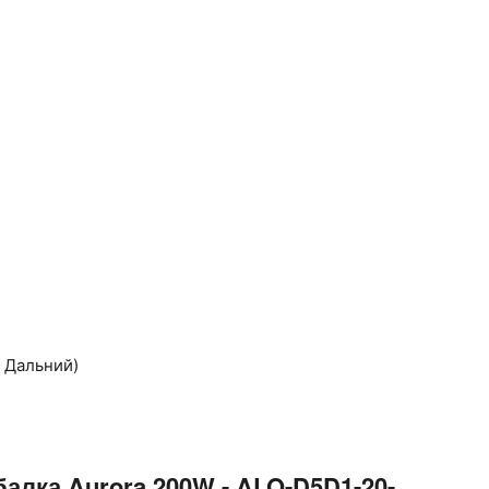
 Дальний)
алка Aurora 200W - ALO-D5D1-20-