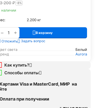
13 200
₽
-8%
 наличии
ес:
2.200 кг
+
−
В корзину
Задать вопрос
Отложить
вет света
Белый
Бренд
Aurora
Как купить?
Способы оплаты
Картами Visa и MasterCard, МИР на
йте
Оплата при получении