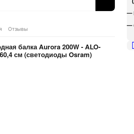
(д
— 
— 
я
Отзывы
дная балка Aurora 200W - ALO-
60,4 см (светодиоды Osram)