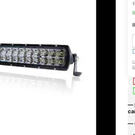
В
В
Ц
— 
са
— 