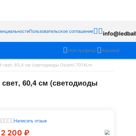
денциальности
Пользовательское соглашение
info@ledbal
Мой профиль
Корзина
 свет, 60,4 см (светодиоды Osram) 7014Lm
свет, 60,4 см (светодиоды
Написать отзыв
12 200
₽