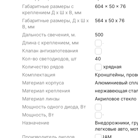
Габаритные размеры с
604 x 50 x 76
креплением Д x Ш x В, мм
Габаритные размеры, Д x Ш x
564 х 50 х 76
В, мм
Дальность свечения, м.
500
Длина с креплением, мм
604
Клапан антизапотевания
ДА
Кол-во светодиодов, шт
40
Количество рядов
Двухрядная
Комплектация
Кронштейны, прово
Материал корпуса
Алюминиевый cпл
Материал крепления
нержавеющая ста
Материал линзы
Акриловое стекло
Мощность одного диода, Вт
5
Мощность, Вт
200
Назначение
Внедорожники, гру
легковые авто, мо
Производитель диодов
OSRAM