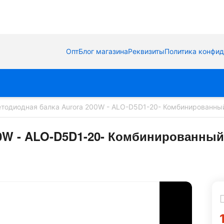
Опт
Блог магазина
Реквизиты
Политика конфи
тодиодная балка Aurora 200W - ALO-D5D1-20- Комбинированный
0W - ALO-D5D1-20- Комбинированный 