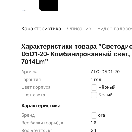
Характеристика
Описание
Видео галере
Характеристики товара "Светодио
D5D1-20- Комбинированный свет, 
7014Lm"
Артикул
ALO-D5D1-20
Гарантия
1 год
Цвет корпуса
Чёрный
Цвет света
Белый
Характеристика
Бренд
Aurora
Вес балки (фары), кг
1,6
Вес Брутто, кг
2,1