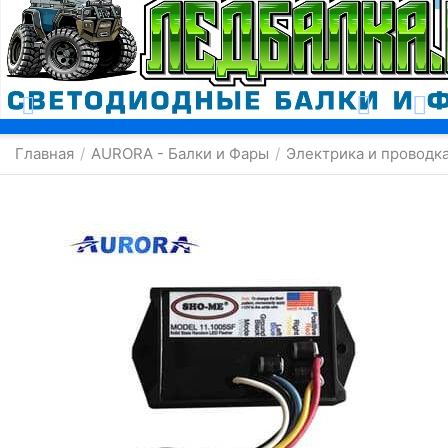
Москва
Главная
AURORA - Балки и Фары
Электрика и проводка
/
/