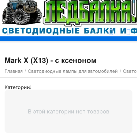
Москва
Mark X (X13) - с ксеноном
Главная
Светодиодные лампы для автомобилей
Свето
/
/
Категории
В этой категории нет товаров