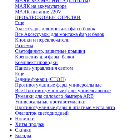
МАЯК БЕЗ МАГНИТА (на болты)
МАЯК на аккумуляторе
МАЯК питание 220V
ПРОБЛЕСКОВЫЕ СТРЕЛКИ
Еще
Аксессуары для монтажа фар и балок
Все Аксессуары для монтажа фар и балок
Кнопки и переключатели
Разъёмы
Светофильтр, защитные крышки
Крепления для фары, балки
Комплект проводки
Панель управления светом
Еще
Задние фонари (СТОП)
Противотуманные фары универсальные
Все Противотуманные фары универсальные
Туманки для силового бампера ARB
Универсальные противотуманки
Противотуманные фары в штатные места авто
Флагшток светодиодный
Новинки
Хиты продаж
Скидки
Бренды