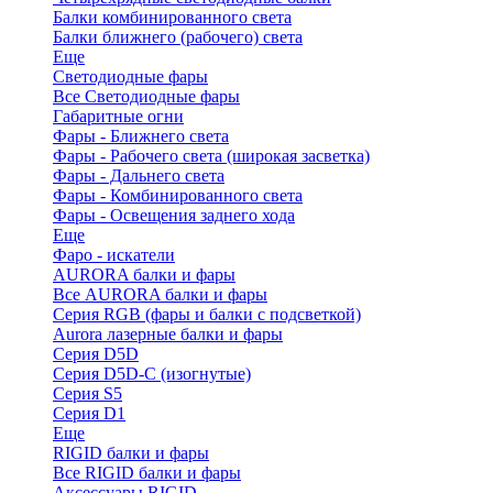
Балки комбинированного света
Балки ближнего (рабочего) света
Еще
Светодиодные фары
Все Светодиодные фары
Габаритные огни
Фары - Ближнего света
Фары - Рабочего света (широкая засветка)
Фары - Дальнего света
Фары - Комбинированного света
Фары - Освещения заднего хода
Еще
Фаро - искатели
AURORA балки и фары
Все AURORA балки и фары
Серия RGB (фары и балки с подсветкой)
Aurora лазерные балки и фары
Серия D5D
Серия D5D-C (изогнутые)
Cерия S5
Серия D1
Еще
RIGID балки и фары
Все RIGID балки и фары
Аксессуары RIGID