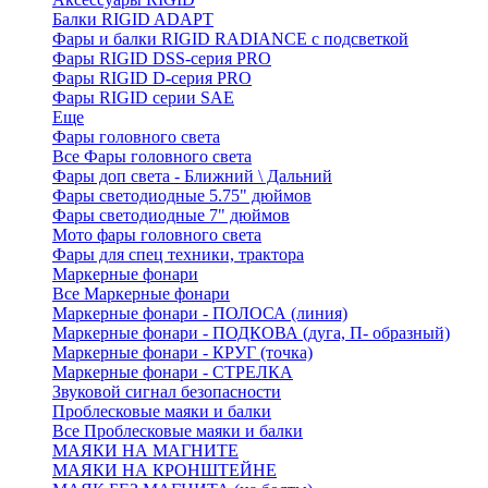
Балки RIGID ADAPT
Фары и балки RIGID RADIANCE с подсветкой
Фары RIGID DSS-серия PRO
Фары RIGID D-серия PRO
Фары RIGID серии SAE
Еще
Фары головного света
Все Фары головного света
Фары доп света - Ближний \ Дальний
Фары светодиодные 5.75" дюймов
Фары светодиодные 7" дюймов
Мото фары головного света
Фары для спец техники, трактора
Маркерные фонари
Все Маркерные фонари
Маркерные фонари - ПОЛОСА (линия)
Маркерные фонари - ПОДКОВА (дуга, П- образный)
Маркерные фонари - КРУГ (точка)
Маркерные фонари - СТРЕЛКА
Звуковой сигнал безопасности
Проблесковые маяки и балки
Все Проблесковые маяки и балки
МАЯКИ НА МАГНИТЕ
МАЯКИ НА КРОНШТЕЙНЕ