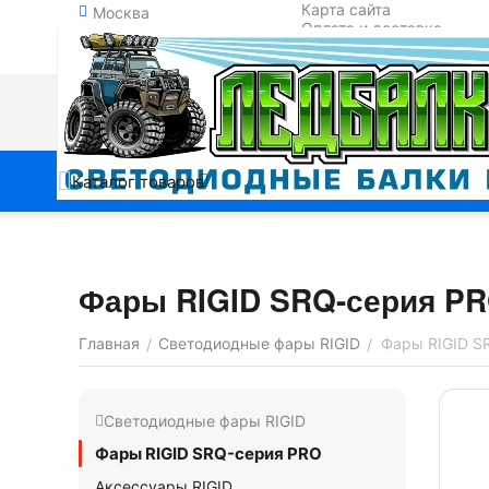
Карта сайта
Москва
Оплата и доставка
Обмен и возврат
Контакты
Каталог товаров
Фары RIGID SRQ-серия P
Главная
Светодиодные фары RIGID
Фары RIGID S
/
/
Светодиодные фары RIGID
Фары RIGID SRQ-серия PRO
Аксессуары RIGID