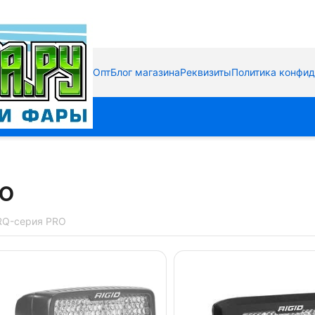
Опт
Блог магазина
Реквизиты
Политика конфи
RO
RQ-серия PRO