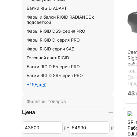
Балки RIGID ADAPT
Фары и балки RIGID RADIANCE с
подсветкой
Фары RIGID DSS-серия PRO
Фары RIGID D-серия PRO
Фары RIGID серии SAE
Све
Rig
Головной свет RIGID
раб
Балки RIGID E-серия PRO
КОД:
Балки RIGID SR-серия PRO
0.0
Пре
+15
Еще
43
Фильтры товаров
Цена
SR-
–
Рабо
₽
₽
Edit