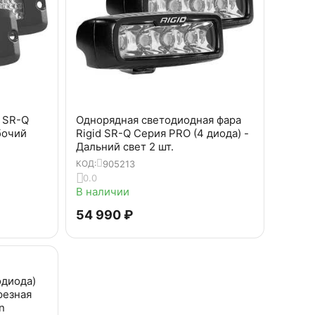
d SR-Q
Однорядная светодиодная фара
бочий
Rigid SR-Q Серия PRO (4 диода) -
Дальний свет 2 шт.
905213
КОД:
0.0
В наличии
54 990
₽
одиода)
резная
n