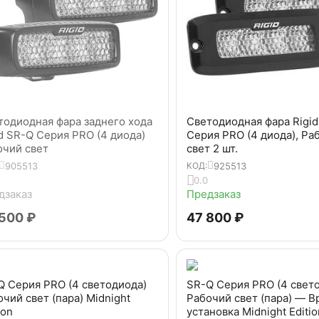
тодиодная фара заднего хода
Светодиодная фара Rigi
id SR-Q Серия PRO (4 диода)
Серия PRO (4 диода), Ра
очий свет
свет 2 шт.
905513
925513
КОД:
0.0
дзаказ
Предзаказ
 500
₽
47 800
₽
Q Серия PRO (4 светодиода)
SR-Q Серия PRO (4 свет
чий свет (пара) Midnight
Рабочий свет (пара) — В
ion
установка Midnight Editio