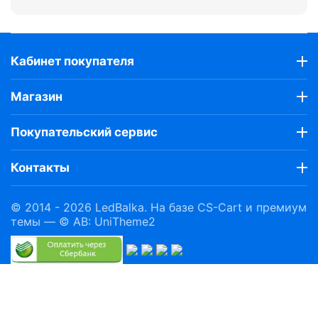
Кабинет покупателя
Магазин
Покупательский сервис
Контакты
© 2014 - 2026 LedBalka. На базе
CS-Cart
и премиум
темы —
© AB: UniTheme2