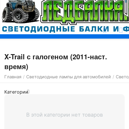
Москва
X-Trail с галогеном (2011-наст.
время)
Главная
Светодиодные лампы для автомобилей
Свето
/
/
Категории
В этой категории нет товаров