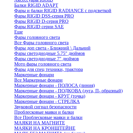
Балки RIGID ADAPT
Фары и балки RIGID RADIANCE с подсветкой
Фары RIGID DSS-серия PRO
Фары RIGID D-серия PRO
Фары RIGID серии SAE
Еще
Фары головного света
Все Фары головного света
Фары доп света - Ближний \ Дальний
Фары светодиодные 5.75" дюймов
Фары светодиодные 7" дюймов
Мото фары головного света
Фары для спец техники, трактора
Маркерные фонари
Все Маркерные фонари
Маркерные фонари - ПОЛОСА (линия)
Маркерные фонари - ПОДКОВА (дуга, П- образный)
Маркерные фонари - КРУГ (точка)
Маркерные фонари - СТРЕЛКА
Звуковой сигнал безопасности
Проблесковые маяки и балки
Все Проблесковые маяки и балки
МАЯКИ НА МАГНИТЕ
МАЯКИ НА КРОНШТЕЙНЕ