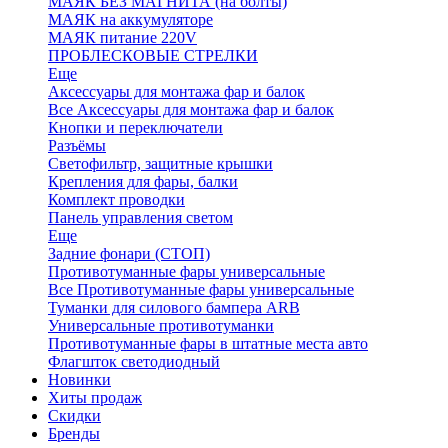
МАЯК БЕЗ МАГНИТА (на болты)
МАЯК на аккумуляторе
МАЯК питание 220V
ПРОБЛЕСКОВЫЕ СТРЕЛКИ
Еще
Аксессуары для монтажа фар и балок
Все Аксессуары для монтажа фар и балок
Кнопки и переключатели
Разъёмы
Светофильтр, защитные крышки
Крепления для фары, балки
Комплект проводки
Панель управления светом
Еще
Задние фонари (СТОП)
Противотуманные фары универсальные
Все Противотуманные фары универсальные
Туманки для силового бампера ARB
Универсальные противотуманки
Противотуманные фары в штатные места авто
Флагшток светодиодный
Новинки
Хиты продаж
Скидки
Бренды