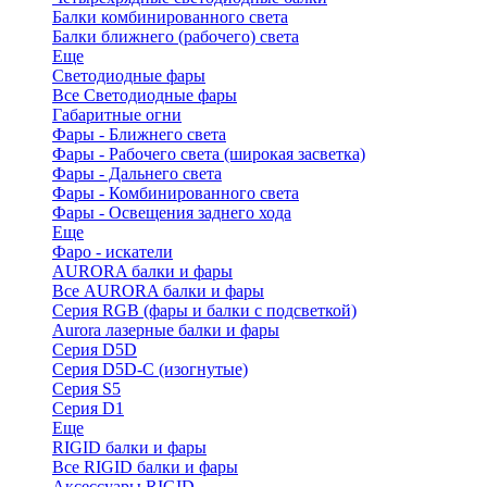
Балки комбинированного света
Балки ближнего (рабочего) света
Еще
Светодиодные фары
Все Светодиодные фары
Габаритные огни
Фары - Ближнего света
Фары - Рабочего света (широкая засветка)
Фары - Дальнего света
Фары - Комбинированного света
Фары - Освещения заднего хода
Еще
Фаро - искатели
AURORA балки и фары
Все AURORA балки и фары
Серия RGB (фары и балки с подсветкой)
Aurora лазерные балки и фары
Серия D5D
Серия D5D-C (изогнутые)
Cерия S5
Серия D1
Еще
RIGID балки и фары
Все RIGID балки и фары
Аксессуары RIGID