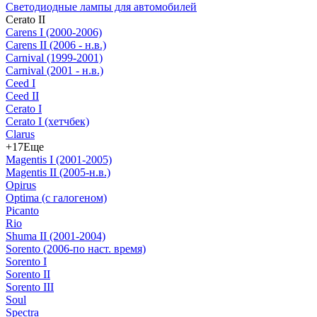
Светодиодные лампы для автомобилей
Cerato II
Carens I (2000-2006)
Carens II (2006 - н.в.)
Carnival (1999-2001)
Carnival (2001 - н.в.)
Ceed I
Ceed II
Cerato I
Cerato I (хетчбек)
Clarus
+17
Еще
Magentis I (2001-2005)
Magentis II (2005-н.в.)
Opirus
Optima (с галогеном)
Picanto
Rio
Shuma II (2001-2004)
Sorento (2006-по наст. время)
Sorento I
Sorento II
Sorento III
Soul
Spectra