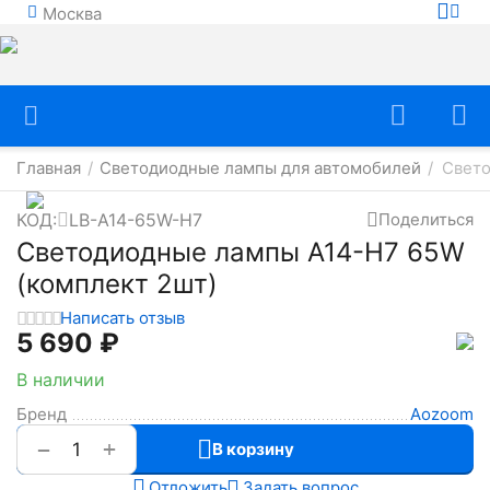
Москва
Главная
Светодиодные лампы для автомобилей
Свето
/
/
КОД:
LB-A14-65W-H7
Поделиться
Светодиодные лампы A14-H7 65W
(комплект 2шт)
Написать отзыв
5 690
₽
В наличии
Бренд
Aozoom
+
−
В корзину
Отложить
Задать вопрос