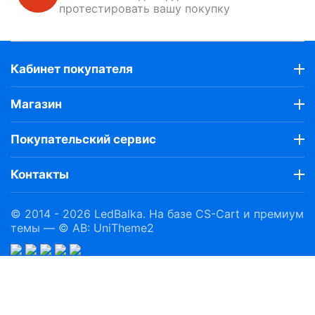
протестировать вашу покупку
Кабинет покупателя
Магазин
Покупательский сервис
Контакты
© 2014 - 2026 LedBalka. На базе
CS-Cart
и премиум
темы —
© AB: UniTheme2