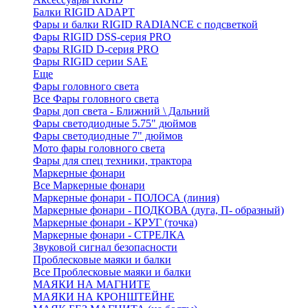
Балки RIGID ADAPT
Фары и балки RIGID RADIANCE с подсветкой
Фары RIGID DSS-серия PRO
Фары RIGID D-серия PRO
Фары RIGID серии SAE
Еще
Фары головного света
Все Фары головного света
Фары доп света - Ближний \ Дальний
Фары светодиодные 5.75" дюймов
Фары светодиодные 7" дюймов
Мото фары головного света
Фары для спец техники, трактора
Маркерные фонари
Все Маркерные фонари
Маркерные фонари - ПОЛОСА (линия)
Маркерные фонари - ПОДКОВА (дуга, П- образный)
Маркерные фонари - КРУГ (точка)
Маркерные фонари - СТРЕЛКА
Звуковой сигнал безопасности
Проблесковые маяки и балки
Все Проблесковые маяки и балки
МАЯКИ НА МАГНИТЕ
МАЯКИ НА КРОНШТЕЙНЕ