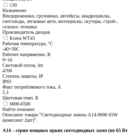
130
Назначение
Внедорожники, грузовики, автобусы, квадроциклы,
снегоходы, легковые авто, мотоциклы, скутеры, строй-,
сельхоз- техника
Производитель диодов
Korea WT45
Рабочая температура, °С
-40+50С
Рабочее напряжение, В
9~16
Световой поток, lm
4700
Степень защиты, IP
IP65
Факт потребляемого тока, А
5.3
Цветовая темп. К
6000-6500
Найти похожие
Описание товара "Светодиодные лампы A14-9006 65W
(комплект 2шт)"
A14 – серия мощных ярких светодиодных ламп (по 65 Вт