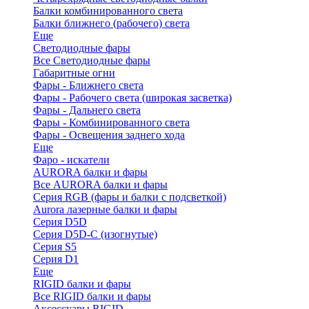
Балки комбинированного света
Балки ближнего (рабочего) света
Еще
Светодиодные фары
Все Светодиодные фары
Габаритные огни
Фары - Ближнего света
Фары - Рабочего света (широкая засветка)
Фары - Дальнего света
Фары - Комбинированного света
Фары - Освещения заднего хода
Еще
Фаро - искатели
AURORA балки и фары
Все AURORA балки и фары
Серия RGB (фары и балки с подсветкой)
Aurora лазерные балки и фары
Серия D5D
Серия D5D-C (изогнутые)
Cерия S5
Серия D1
Еще
RIGID балки и фары
Все RIGID балки и фары
Аксессуары RIGID