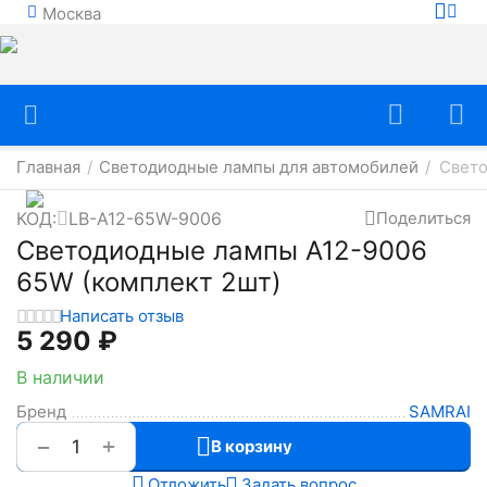
Москва
Главная
Светодиодные лампы для автомобилей
Свето
/
/
КОД:
LB-A12-65W-9006
Поделиться
Светодиодные лампы A12-9006
65W (комплект 2шт)
Написать отзыв
5 290
₽
В наличии
Бренд
SAMRAI
+
−
В корзину
Отложить
Задать вопрос