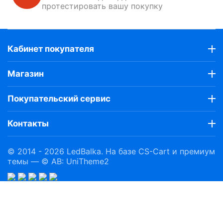
протестировать вашу покупку
Кабинет покупателя
Магазин
Покупательский сервис
Контакты
© 2014 - 2026 LedBalka. На базе
CS-Cart
и премиум
темы —
© AB: UniTheme2