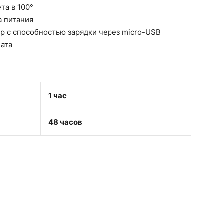
та в 100°
а питания
р с способностью зарядки через micro-USB
ната
1 час
48 часов