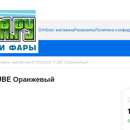
Опт
Блог магазина
Реквизиты
Политика конфи
нарь наключный Nitecore TUBE Оранжевый
TUBE Оранжевый
В