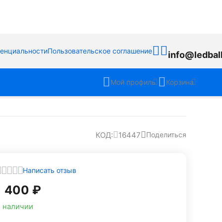
денциальности
Пользовательское соглашение
info@ledbal
Мой профиль
Корзина
КОД:
16447
Поделиться
Написать отзыв
1 400
₽
 наличии