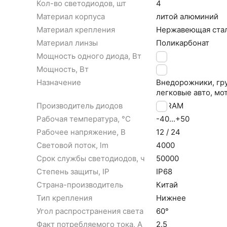
Кол-во светодиодов, шт
4
Материал корпуса
литой алюминий
Материал крепления
Нержавеющая ста
Материал линзы
Поликарбонат
Мощность одного диода, Вт
10
Мощность, Вт
40
Назначение
Внедорожники, гру
легковые авто, мо
Производитель диодов
OSRAM
Рабочая температура, °С
-40...+50
Рабочее напряжение, В
12 / 24
Световой поток, lm
4000
Срок службы светодиодов, ч
50000
Степень защиты, IP
IP68
Страна-производитель
Китай
Тип крепления
Нижнее
Угол распространения света
60°
Факт потребляемого тока, А
2.5