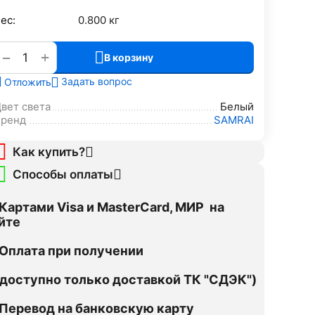
ес:
0.800 кг
+
−
В корзину
Задать вопрос
Отложить
вет света
Белый
Бренд
SAMRAI
Как купить?
Способы оплаты
Картами Visa и MasterCard, МИР на
йте
Оплата при получении
оступно только доставкой ТК "СДЭК")
Перевод на банковскую карту