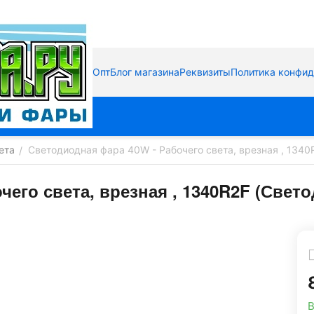
Опт
Блог магазина
Реквизиты
Политика конфи
ета
Светодиодная фара 40W - Рабочего света, врезная , 134
/
чего света, врезная , 1340R2F (Све
В