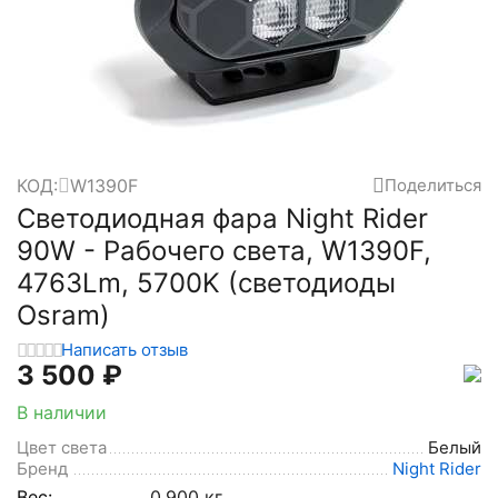
КОД:
W1390F
Поделиться
Светодиодная фара Night Rider
90W - Рабочего света, W1390F,
4763Lm, 5700K (светодиоды
Osram)
Написать отзыв
3 500
₽
В наличии
Цвет света
Белый
Бренд
Night Rider
Вес:
0.900 кг