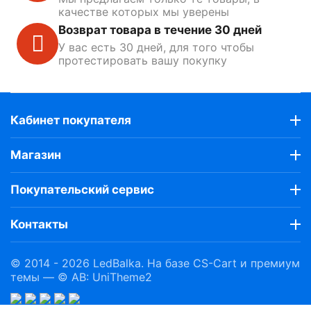
качестве которых мы уверены
Возврат товара в течение 30 дней
У вас есть 30 дней, для того чтобы
протестировать вашу покупку
Кабинет покупателя
Магазин
Покупательский сервис
Контакты
© 2014 - 2026 LedBalka. На базе
CS-Cart
и премиум
темы —
© AB: UniTheme2