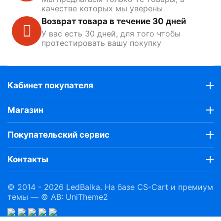
качестве которых мы уверены
Возврат товара в течение 30 дней
У вас есть 30 дней, для того чтобы
протестировать вашу покупку
Кабинет покупателя
Магазин
Покупательский сервис
Контакты
© 2014 - 2026 LedBalka. На базе
CS-Cart
и премиум
темы —
© AB: UniTheme2