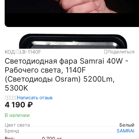
КОД:
LB-1140F
Поделиться
Светодиодная фара Samrai 40W -
Рабочего света, 1140F
(Светодиоды Osram) 5200Lm,
5300K
Написать отзыв
4 190
₽
В наличии
Цвет света
Белый
Бренд
SAMRAI
Вес:
0.700 кг