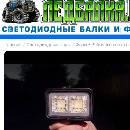
Москва
Главная
Светодиодные фары
Фары - Рабочего света (
/
/