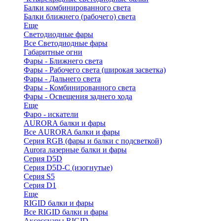
Балки комбинированного света
Балки ближнего (рабочего) света
Еще
Светодиодные фары
Все Светодиодные фары
Габаритные огни
Фары - Ближнего света
Фары - Рабочего света (широкая засветка)
Фары - Дальнего света
Фары - Комбинированного света
Фары - Освещения заднего хода
Еще
Фаро - искатели
AURORA балки и фары
Все AURORA балки и фары
Серия RGB (фары и балки с подсветкой)
Aurora лазерные балки и фары
Серия D5D
Серия D5D-C (изогнутые)
Cерия S5
Серия D1
Еще
RIGID балки и фары
Все RIGID балки и фары
Аксессуары RIGID