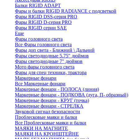
Балки RIGID ADAPT
Фары и балки RIGID RADIANCE с подсветкой
Фары RIGID DSS-серия PRO
Фары RIGID D-серия PRO
Фары RIGID серии SAE
Еще
Фары головного света
Все Фары головного света
Фары доп света - Ближний \ Дальний
Фары светодиодные 5.75" дюймов
Фары светодиодные 7" дюймов
Мото фары головного света
Фары для спец техники, трактора
Маркерные фонари
Все Маркерные фонари
Маркерные фонари - ПОЛОСА (линия)
Маркерные фонари - ПОДКОВА (дуга, П- образный)
Маркерные фонари - КРУГ (точка)
Маркерные фонари - СТРЕЛКА
Звуковой сигнал безопасности
Проблесковые маяки и балки
Все Проблесковые маяки и балки
МАЯКИ НА МАГНИТЕ
МАЯКИ НА КРОНШТЕЙНЕ