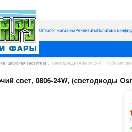
Опт
Блог магазина
Реквизиты
Политика конфи
ета (широкая засветка)
Светодиодная фара 24W - Рабочий све
/
чий свет, 0806-24W, (светодиоды Os
1
В