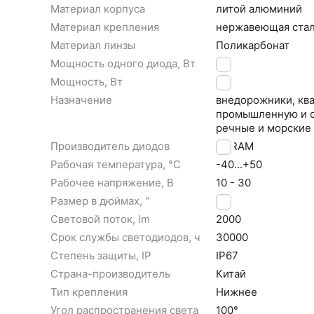
Материал корпуса
литой алюминий
Материал крепления
нержавеющая ста
Материал линзы
Поликарбонат
Мощность одного диода, Вт
1
Мощность, Вт
24
Назначение
внедорожники, ква
промышленную и ст
речные и морские
Производитель диодов
OSRAM
Рабочая температура, °С
-40...+50
Рабочее напряжение, В
10 - 30
Размер в дюймах, "
5
Световой поток, lm
2000
Срок службы светодиодов, ч
30000
Степень защиты, IP
IP67
Страна-производитель
Китай
Тип крепления
Нижнее
Угол распространения света
100°