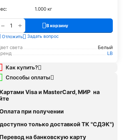
ес:
1.000 кг
+
−
В корзину
Задать вопрос
Отложить
вет света
Белый
Бренд
LB
Как купить?
Способы оплаты
Картами Visa и MasterCard, МИР на
йте
Оплата при получении
оступно только доставкой ТК "СДЭК")
Перевод на банковскую карту