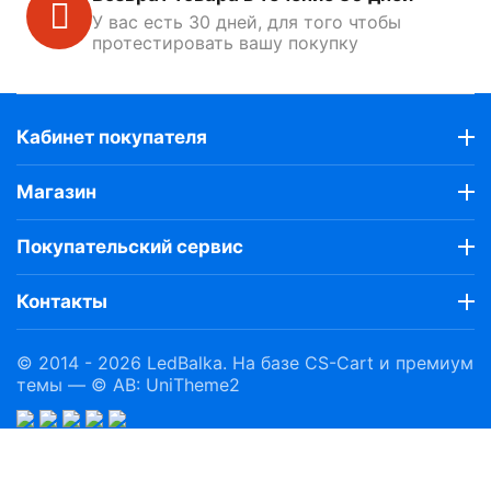
У вас есть 30 дней, для того чтобы
протестировать вашу покупку
Кабинет покупателя
Магазин
Покупательский сервис
Контакты
© 2014 - 2026 LedBalka. На базе
CS-Cart
и премиум
темы —
© AB: UniTheme2