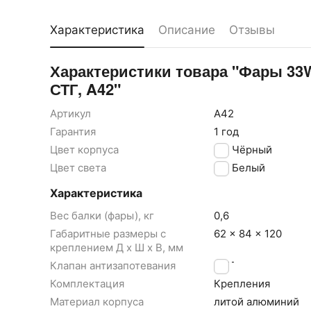
Характеристика
Описание
Отзывы
Характеристики товара "Фары 33
СТГ, A42"
Артикул
A42
Гарантия
1 год
Цвет корпуса
Чёрный
Цвет света
Белый
Характеристика
Вес балки (фары), кг
0,6
Габаритные размеры с
62 x 84 x 120
креплением Д x Ш x В, мм
Клапан антизапотевания
НЕТ
Комплектация
Крепления
Материал корпуса
литой алюминий