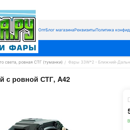
Опт
Блог магазина
Реквизиты
Политика конфи
о света, ровная СТГ (туманки)
Фары 33W*2 - Ближний-Дальни
/
 с ровной СТГ, A42
В