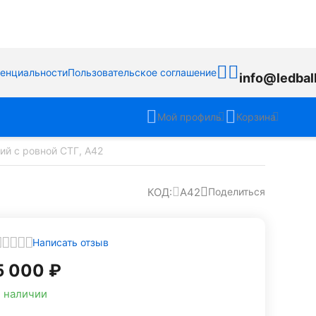
денциальности
Пользовательское соглашение
info@ledbal
Мой профиль
Корзина
й с ровной СТГ, A42
КОД:
A42
Поделиться
Написать отзыв
5 000
₽
 наличии