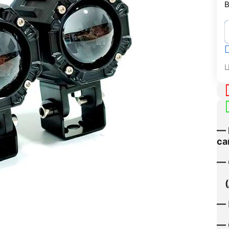
В
Ц
— 
са
— 
(д
— 
— 