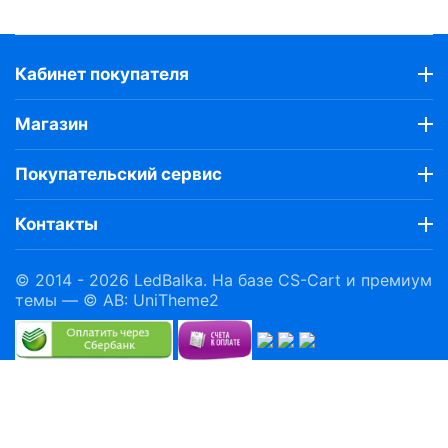
Кабинет покупателя
Магазин
Покупательский сервис
Контакты
© 2014 - 2026 LedBalka. На базе
CS-Cart
и премиум
темы —
© AB: UniTheme2