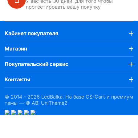
У вас есть 30 дней, для того чтобы
протестировать вашу покупку
Кабинет покупателя
Магазин
Покупательский сервис
Контакты
© 2014 - 2026 LedBalka. На базе
CS-Cart
и премиум
темы —
© AB: UniTheme2