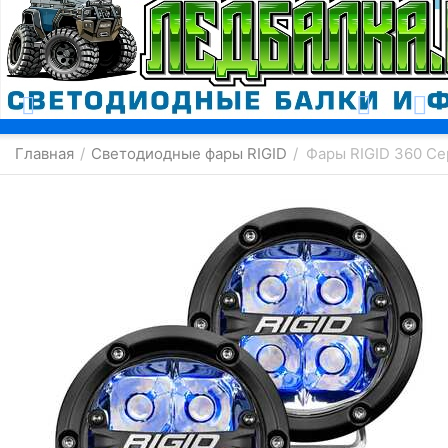
Москва
Главная
Светодиодные фары RIGID
Фары RIGID 360 Се
/
/