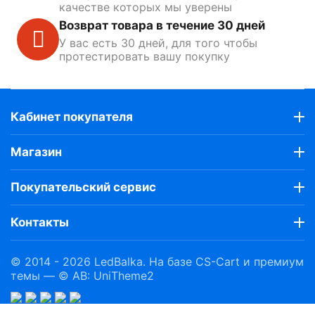
качестве которых мы уверены
Возврат товара в течение 30 дней
У вас есть 30 дней, для того чтобы
протестировать вашу покупку
Кабинет покупателя
Магазин
Покупательский сервис
Контакты
© 2014 - 2026 LedBalka. На базе
CS-Cart
и премиум
темы —
© AB: UniTheme2