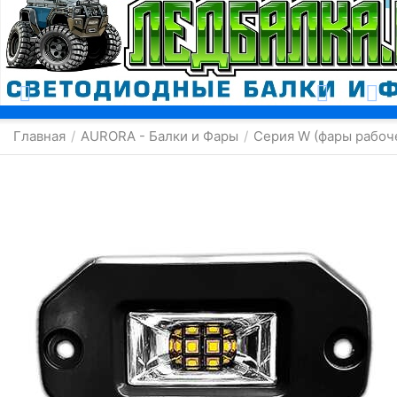
Москва
Главная
AURORA - Балки и Фары
Серия W (фары рабоче
/
/