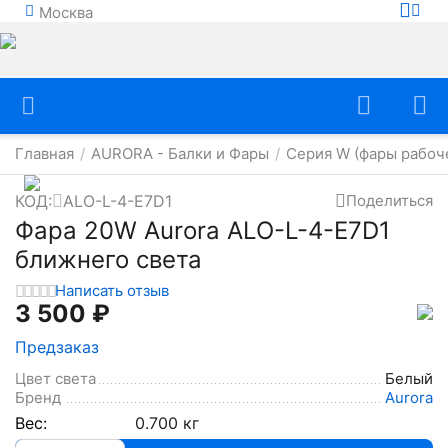
Москва
Главная
AURORA - Балки и Фары
Серия W (фары рабоче
/
/
КОД:
ALO-L-4-E7D1
Поделиться
Фара 20W Aurora ALO-L-4-E7D1
ближнего света
Написать отзыв
3 500
₽
Предзаказ
Цвет света
Белый
Бренд
Aurora
Вес:
0.700 кг