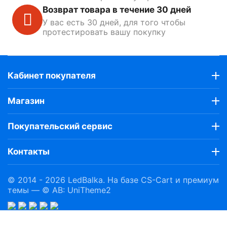
Возврат товара в течение 30 дней
У вас есть 30 дней, для того чтобы
протестировать вашу покупку
Кабинет покупателя
Магазин
Покупательский сервис
Контакты
© 2014 - 2026 LedBalka. На базе
CS-Cart
и премиум
темы —
© AB: UniTheme2