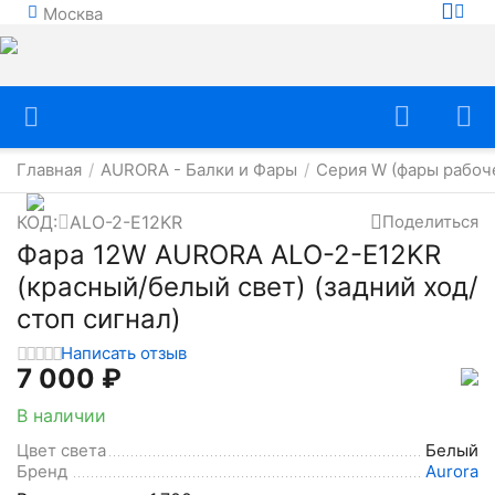
Москва
Главная
AURORA - Балки и Фары
Серия W (фары рабоче
/
/
КОД:
ALO-2-E12KR
Поделиться
Фара 12W AURORA ALO-2-E12KR
(красный/белый свет) (задний ход/
стоп сигнал)
Написать отзыв
7 000
₽
В наличии
Цвет света
Белый
Бренд
Aurora