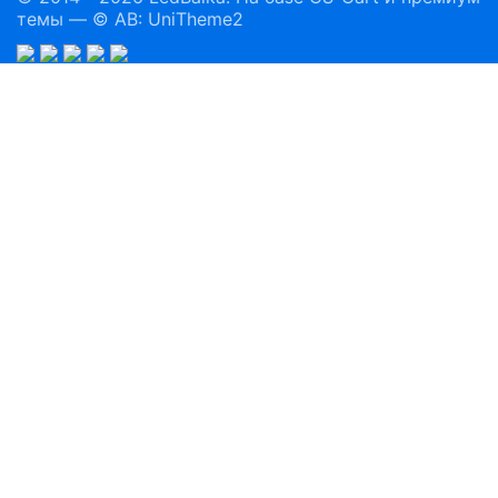
темы —
© AB: UniTheme2