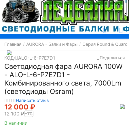
Москва
Главная
AURORA - Балки и Фары
Серия Round & Quard
/
/
КОД:
ALO-L-6-P7E7D1
Поделиться
Светодиодная фара AURORA 100W
- ALO-L-6-P7E7D1 -
Комбинированного света, 7000Lm
(светодиоды Osram)
Написать отзыв
12 000
₽
12 100
₽
-1%
В наличии