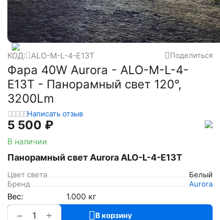
КОД:
ALO-M-L-4-E13T
Поделиться
Фара 40W Aurora - ALO-M-L-4-
E13T - Панорамный свет 120°,
3200Lm
Написать отзыв
5 500
₽
В наличии
Панорамный свет Aurora ALO-L-4-E13T
Цвет света
Белый
Бренд
Aurora
Вес:
1.000 кг
+
−
В корзину