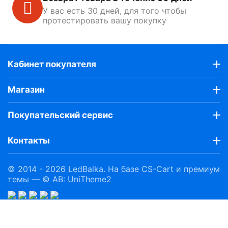
У вас есть 30 дней, для того чтобы
протестировать вашу покупку
Кабинет покупателя
Магазин
Покупательский сервис
Контакты
© 2014 - 2026 LedBalka. На базе
CS-Cart
и премиум
темы —
© AB: UniTheme2