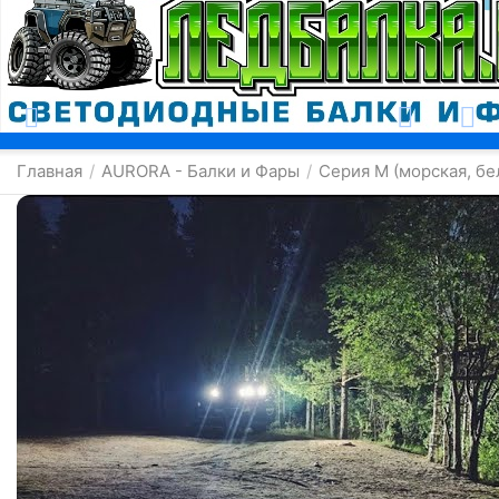
Москва
Главная
AURORA - Балки и Фары
Серия M (морская, бе
/
/