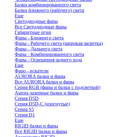
Балки комбинированного света
Балки ближнего (рабочего) света
Еще
Светодиодные фары
Все Светодиодные фары
Габаритные огни
Фары - Ближнего света
Фары - Рабочего света (широкая засветка)
Фары - Дальнего света
Фары - Комбинированного света
Фары - Освещения заднего хода
Еще
Фаро - искатели
AURORA балки и фары
Все AURORA балки и фары
Серия RGB (фары и балки с подсветкой)
Aurora лазерные балки и фары
Серия D5D
Серия D5D-C (изогнутые)
Cерия S5
Серия D1
Еще
RIGID балки и фары
Все RIGID балки и фары
Аксессуары RIGID