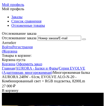
Мой профиль
Мой профиль
Заказы
Список сравнения
Отложенные товары
Отслеживание заказа
Отслеживание заказа
Антибот
Войти
Регистрация
0
Корзина
Товары в корзине:
Корзина пуста
Корзина
Оформить заказ
Главная
/
AURORA - Балки и Фары
/
Серия EVOLVE
(Адаптивная- многорежимная)
/
Многорежимная балка
AURORA 248W - 61см, EVOLVE ALO-N-20 -
Комбинированный свет + RGB подсветка, 8200Lm
27 000
₽
В корзину