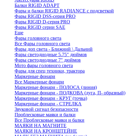
Балки RIGID ADAPT
Фары и балки RIGID RADIANCE с подсветкой
Фары RIGID DSS-серия PRO
Фары RIGID D-серия PRO
Фары RIGID серии SAE
Еще
Фары головного света
Все Фары головного света
Фары доп света - Ближний \ Дальний
Фары светодиодные 5.75" дюймов
Фары светодиодные 7" дюймов
Мото фары головного света
Фары для спец техники, трактора
Маркерные фонари
Все Маркерные фонари
Маркерные фонари - ПОЛОСА (линия)
Маркерные фонари - ПОДКОВА (дуга, П- образный)
Маркерные фонари - КРУГ (точка)
Маркерные фонари - СТРЕЛКА
Звуковой сигнал безопасности
Проблесковые маяки и балки
Все Проблесковые маяки и балки
МАЯКИ НА МАГНИТЕ
МАЯКИ НА КРОНШТЕЙНЕ