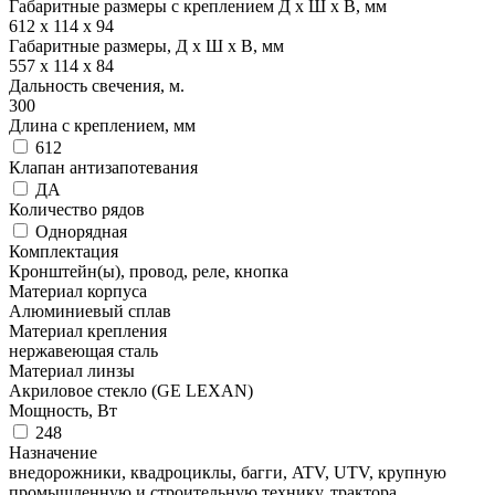
Габаритные размеры с креплением Д x Ш x В, мм
612 x 114 x 94
Габаритные размеры, Д x Ш x В, мм
557 x 114 x 84
Дальность свечения, м.
300
Длина с креплением, мм
612
Клапан антизапотевания
ДА
Количество рядов
Однорядная
Комплектация
Кронштейн(ы), провод, реле, кнопка
Материал корпуса
Алюминиевый сплав
Материал крепления
нержавеющая сталь
Материал линзы
Акриловое стекло (GE LEXAN)
Мощность, Вт
248
Назначение
внедорожники, квадроциклы, багги, ATV, UTV, крупную
промышленную и строительную технику, трактора,