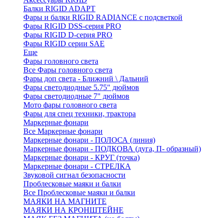
Балки RIGID ADAPT
Фары и балки RIGID RADIANCE с подсветкой
Фары RIGID DSS-серия PRO
Фары RIGID D-серия PRO
Фары RIGID серии SAE
Еще
Фары головного света
Все Фары головного света
Фары доп света - Ближний \ Дальний
Фары светодиодные 5.75" дюймов
Фары светодиодные 7" дюймов
Мото фары головного света
Фары для спец техники, трактора
Маркерные фонари
Все Маркерные фонари
Маркерные фонари - ПОЛОСА (линия)
Маркерные фонари - ПОДКОВА (дуга, П- образный)
Маркерные фонари - КРУГ (точка)
Маркерные фонари - СТРЕЛКА
Звуковой сигнал безопасности
Проблесковые маяки и балки
Все Проблесковые маяки и балки
МАЯКИ НА МАГНИТЕ
МАЯКИ НА КРОНШТЕЙНЕ