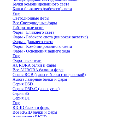
Балки комбинированного света
Балки ближнего (рабочего) света
Еще
Светодиодные фары
Все Светодиодные фары
Габаритные огни
Фары - Ближнего света
Фары - Рабочего света (широкая засветка)
Фары - Дальнего света
Фары - Комбинированного света
Фары - Освещения заднего хода
Еще
Фаро - искатели
AURORA балки и фары
Все AURORA балки и фары
Серия RGB (фары и балки с подсветкой)
Aurora лазерные балки и фары
Серия D5D
Серия D5D-C (изогнутые)
Cерия S5
Серия D1
Еще
RIGID балки и фары
Все RIGID балки и фары
Аксессуары RIGID