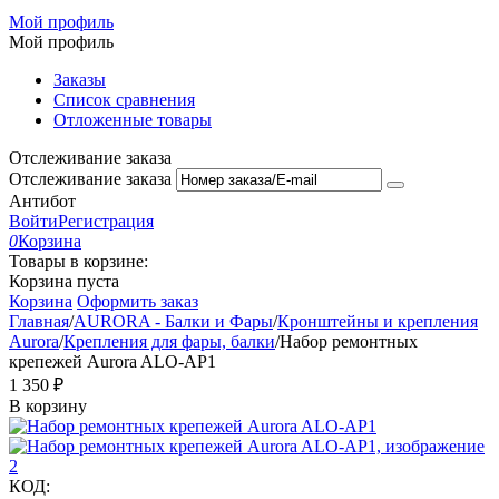
Мой профиль
Мой профиль
Заказы
Список сравнения
Отложенные товары
Отслеживание заказа
Отслеживание заказа
Антибот
Войти
Регистрация
0
Корзина
Товары в корзине:
Корзина пуста
Корзина
Оформить заказ
Главная
/
AURORA - Балки и Фары
/
Кронштейны и крепления
Aurora
/
Крепления для фары, балки
/
Набор ремонтных
крепежей Aurora ALO-AP1
1 350
₽
В корзину
КОД: