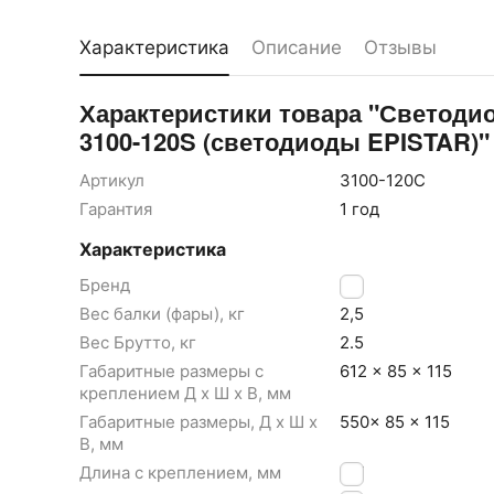
Характеристика
Описание
Отзывы
Характеристики товара "Светодио
3100-120S (светодиоды EPISTAR)"
Артикул
3100-120C
Гарантия
1 год
Характеристика
Бренд
LB
Вес балки (фары), кг
2,5
Вес Брутто, кг
2.5
Габаритные размеры с
612 × 85 × 115
креплением Д x Ш x В, мм
Габаритные размеры, Д x Ш x
550× 85 × 115
В, мм
Длина с креплением, мм
612