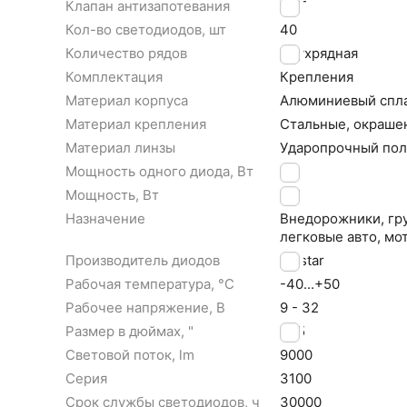
Клапан антизапотевания
НЕТ
Кол-во светодиодов, шт
40
Количество рядов
Двухрядная
Комплектация
Крепления
Материал корпуса
Алюминиевый cпл
Материал крепления
Стальные, окраше
Материал линзы
Ударопрочный пол
Мощность одного диода, Вт
3
Мощность, Вт
120
Назначение
Внедорожники, гру
легковые авто, мо
Производитель диодов
Epistar
Рабочая температура, °С
-40...+50
Рабочее напряжение, В
9 - 32
Размер в дюймах, "
21,5
Световой поток, lm
9000
Серия
3100
Срок службы светодиодов, ч
30000