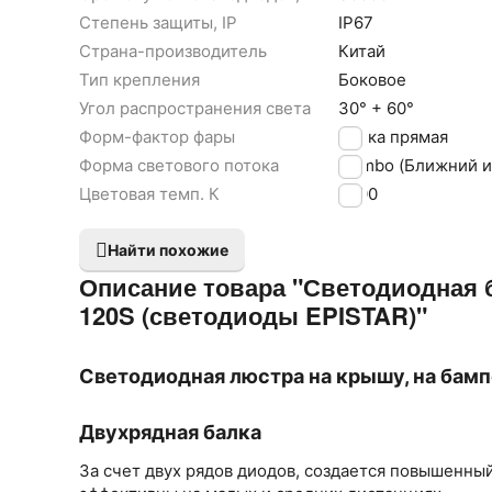
Степень защиты, IP
IP67
Страна-производитель
Китай
Тип крепления
Боковое
Угол распространения света
30° + 60°
Форм-фактор фары
Балка прямая
Форма светового потока
Combo (Ближний и
Цветовая темп. К
6000
Найти похожие
Описание товара "Светодиодная ба
120S (светодиоды EPISTAR)"
Светодиодная люстра на крышу, на бампе
Двухрядная балка
За счет двух рядов диодов, создается повышенны