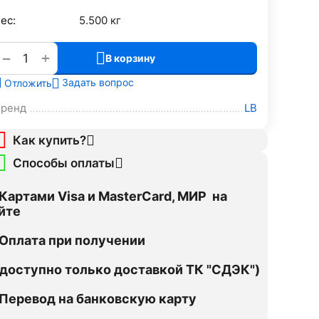
ес:
5.500 кг
+
−
В корзину
Задать вопрос
Отложить
Бренд
LB
Как купить?
Способы оплаты
Картами Visa и MasterCard, МИР на
йте
Оплата при получении
оступно только доставкой ТК "СДЭК")
Перевод на банковскую карту