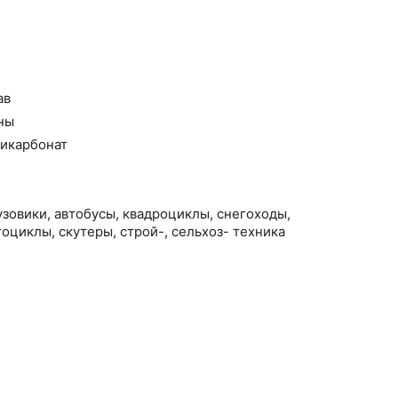
ав
ны
икарбонат
зовики, автобусы, квадроциклы, снегоходы,
тоциклы, скутеры, строй-, сельхоз- техника