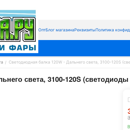
Опт
Блог магазина
Реквизиты
Политика конфи
та
Светодиодная балка 120W - Дальнего света, 3100-120S (св
/
льнего света, 3100-120S (светодиоды
В