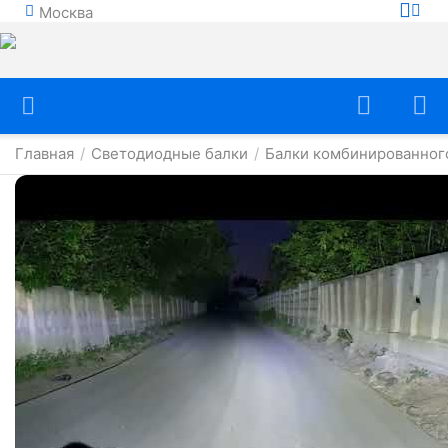
Москва
Главная
Светодиодные балки
Балки комбинированног
/
/