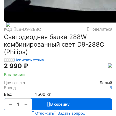
КОД:
LB-D9-288C
Поделиться
Светодиодная балка 288W
комбинированный свет D9-288C
(Philips)
Написать отзыв
2 990
₽
В наличии
Цвет света
Белый
Бренд
LB
Вес:
1.500 кг
+
−
В корзину
Отложить
Задать вопрос