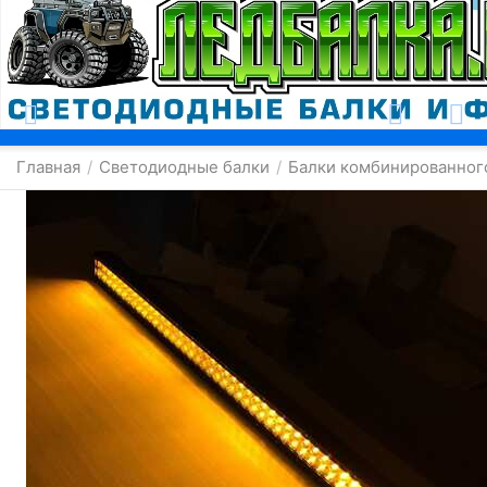
Москва
Главная
Светодиодные балки
Балки комбинированног
/
/