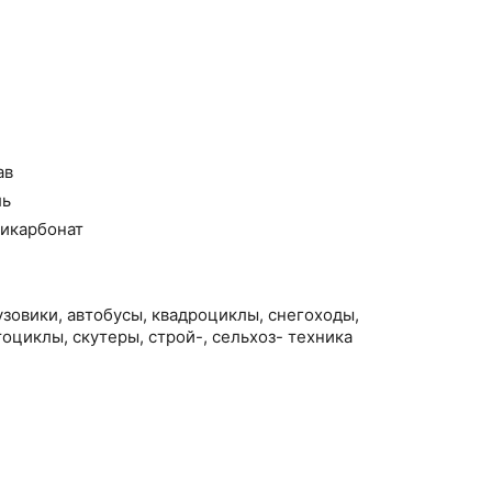
ав
ль
икарбонат
зовики, автобусы, квадроциклы, снегоходы,
тоциклы, скутеры, строй-, сельхоз- техника