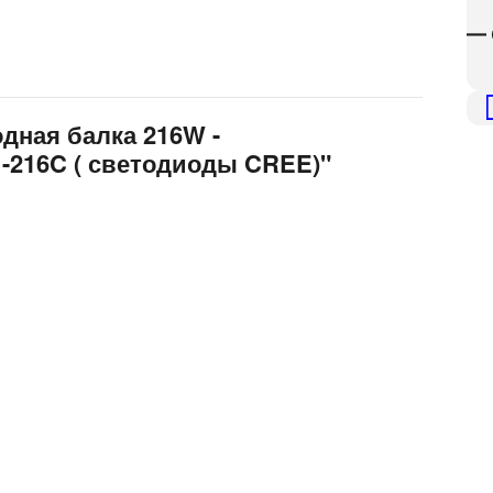
— 
дная балка 216W -
-216C ( светодиоды CREE)"