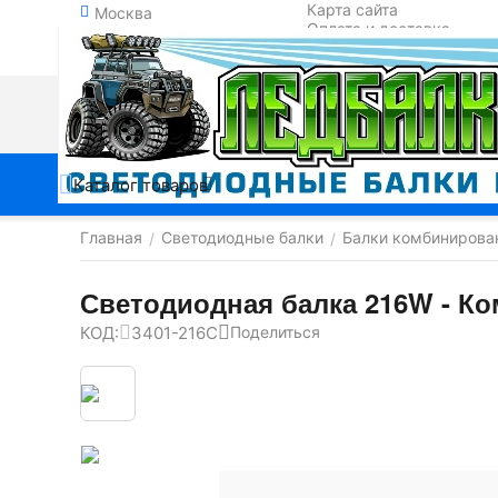
Карта сайта
Москва
Оплата и доставка
Обмен и возврат
Контакты
Каталог товаров
Главная
Светодиодные балки
Балки комбинирова
/
/
Светодиодная балка 216W - Ко
КОД:
3401-216C
Поделиться