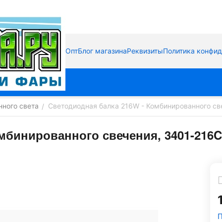
Опт
Блог магазина
Реквизиты
Политика конфи
нного света
Светодиодная балка 216W - Комбинированного св
/
мбинированного свечения, 3401-216C
П