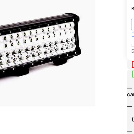
В
Ц
— 
са
— 
(д
— 