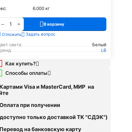
ес:
6.000 кг
+
−
В корзину
Задать вопрос
Отложить
вет света
Белый
Бренд
LB
Как купить?
Способы оплаты
Картами Visa и MasterCard, МИР на
йте
Оплата при получении
оступно только доставкой ТК "СДЭК")
Перевод на банковскую карту