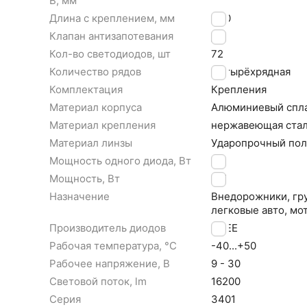
В, мм
Длина с креплением, мм
440
Клапан антизапотевания
ДА
Кол-во светодиодов, шт
72
Количество рядов
Четырёхрядная
Комплектация
Крепления
Материал корпуса
Алюминиевый cпл
Материал крепления
нержавеющая ста
Материал линзы
Ударопрочный пол
Мощность одного диода, Вт
3
Мощность, Вт
216
Назначение
Внедорожники, гру
легковые авто, мо
Производитель диодов
CREE
Рабочая температура, °С
-40...+50
Рабочее напряжение, В
9 - 30
Световой поток, lm
16200
Серия
3401