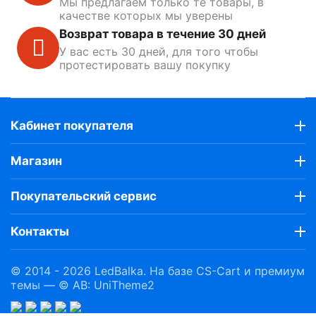
Мы предлагаем только те товары, в
качестве которых мы уверены
Возврат товара в течение 30 дней
У вас есть 30 дней, для того чтобы
протестировать вашу покупку
Кабинет покупателя
Магазин
Покупательский сервис
Контакты
© 2014 - 2026 LedBalka. На базе
CS-Cart
и премиум
темы —
© AB: UniTheme2