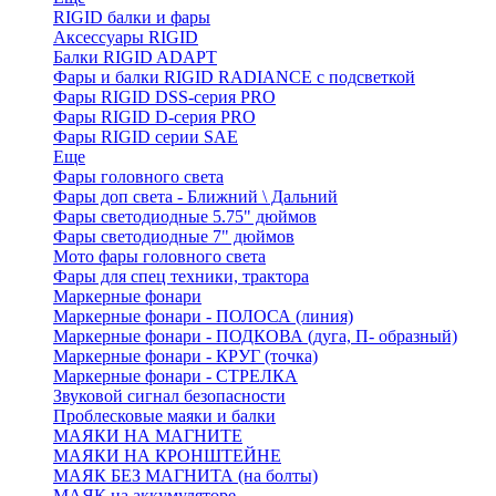
RIGID балки и фары
Аксессуары RIGID
Балки RIGID ADAPT
Фары и балки RIGID RADIANCE с подсветкой
Фары RIGID DSS-серия PRO
Фары RIGID D-серия PRO
Фары RIGID серии SAE
Еще
Фары головного света
Фары доп света - Ближний \ Дальний
Фары светодиодные 5.75" дюймов
Фары светодиодные 7" дюймов
Мото фары головного света
Фары для спец техники, трактора
Маркерные фонари
Маркерные фонари - ПОЛОСА (линия)
Маркерные фонари - ПОДКОВА (дуга, П- образный)
Маркерные фонари - КРУГ (точка)
Маркерные фонари - СТРЕЛКА
Звуковой сигнал безопасности
Проблесковые маяки и балки
МАЯКИ НА МАГНИТЕ
МАЯКИ НА КРОНШТЕЙНЕ
МАЯК БЕЗ МАГНИТА (на болты)
МАЯК на аккумуляторе