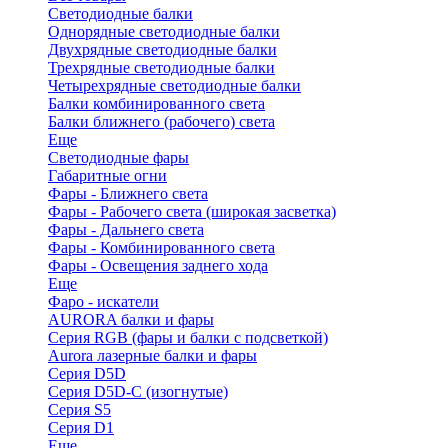
Светодиодные балки
Однорядные светодиодные балки
Двухрядные светодиодные балки
Трехрядные светодиодные балки
Четырехрядные светодиодные балки
Балки комбинированного света
Балки ближнего (рабочего) света
Еще
Светодиодные фары
Габаритные огни
Фары - Ближнего света
Фары - Рабочего света (широкая засветка)
Фары - Дальнего света
Фары - Комбинированного света
Фары - Освещения заднего хода
Еще
Фаро - искатели
AURORA балки и фары
Серия RGB (фары и балки с подсветкой)
Aurora лазерные балки и фары
Серия D5D
Серия D5D-C (изогнутые)
Cерия S5
Серия D1
Еще