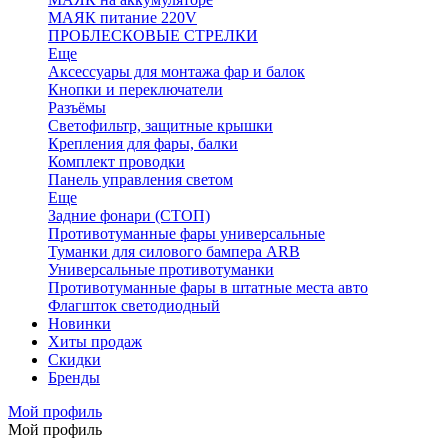
МАЯК питание 220V
ПРОБЛЕСКОВЫЕ СТРЕЛКИ
Еще
Аксессуары для монтажа фар и балок
Кнопки и переключатели
Разъёмы
Светофильтр, защитные крышки
Крепления для фары, балки
Комплект проводки
Панель управления светом
Еще
Задние фонари (СТОП)
Противотуманные фары универсальные
Туманки для силового бампера ARB
Универсальные противотуманки
Противотуманные фары в штатные места авто
Флагшток светодиодный
Новинки
Хиты продаж
Скидки
Бренды
Мой профиль
Мой профиль