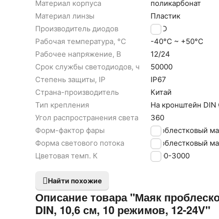
Материал корпуса
поликарбонат
Материал линзы
Пластик
Производитель диодов
SMD
Рабочая температура, °С
-40°С ~ +50°С
Рабочее напряжение, В
12/24
Срок службы светодиодов, ч
50000
Степень защиты, IP
IP67
Страна-производитель
Китай
Тип крепления
На кронштейн DIN
Угол распространения света
360
Форм-фактор фары
Проблестковый ма
Форма светового потока
Проблестковый ма
Цветовая темп. К
2000-3000
Найти похожие
Описание товара "Маяк проблеск
DIN, 10,6 см, 10 режимов, 12-24V"