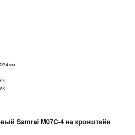
 Ø24мм
як
як
овый Samrai M07C-4 на кронштейн