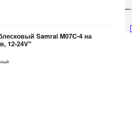
— 
блесковый Samrai M07C-4 на
в, 12-24V"
рный