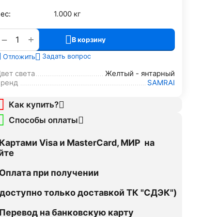
ес:
1.000 кг
+
−
В корзину
Задать вопрос
Отложить
вет света
Желтый - янтарный
Бренд
SAMRAI
Как купить?
Способы оплаты
Картами Visa и MasterCard, МИР на
йте
Оплата при получении
оступно только доставкой ТК "СДЭК")
Перевод на банковскую карту