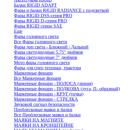
Балки RIGID ADAPT
Фары и балки RIGID RADIANCE с подсветкой
Фары RIGID DSS-серия PRO
Фары RIGID D-серия PRO
Фары RIGID серии SAE
Еще
Фары головного света
Все Фары головного света
Фары доп света - Ближний \ Дальний
Фары светодиодные 5.75" дюймов
Фары светодиодные 7" дюймов
Мото фары головного света
Фары для спец техники, трактора
Маркерные фонари
Все Маркерные фонари
Маркерные фонари - ПОЛОСА (линия)
Маркерные фонари - ПОДКОВА (дуга, П- образный)
Маркерные фонари - КРУГ (точка)
Маркерные фонари - СТРЕЛКА
Звуковой сигнал безопасности
Проблесковые маяки и балки
Все Проблесковые маяки и балки
МАЯКИ НА МАГНИТЕ
МАЯКИ НА КРОНШТЕЙНЕ