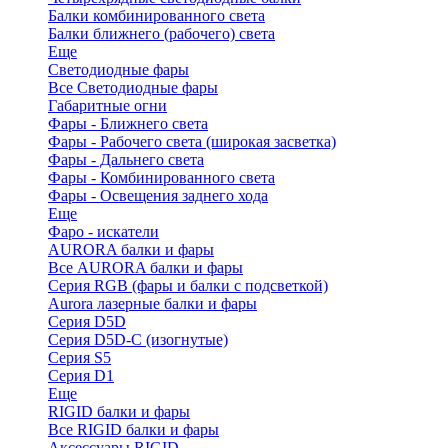
Балки комбинированного света
Балки ближнего (рабочего) света
Еще
Светодиодные фары
Все Светодиодные фары
Габаритные огни
Фары - Ближнего света
Фары - Рабочего света (широкая засветка)
Фары - Дальнего света
Фары - Комбинированного света
Фары - Освещения заднего хода
Еще
Фаро - искатели
AURORA балки и фары
Все AURORA балки и фары
Серия RGB (фары и балки с подсветкой)
Aurora лазерные балки и фары
Серия D5D
Серия D5D-C (изогнутые)
Cерия S5
Серия D1
Еще
RIGID балки и фары
Все RIGID балки и фары
Аксессуары RIGID