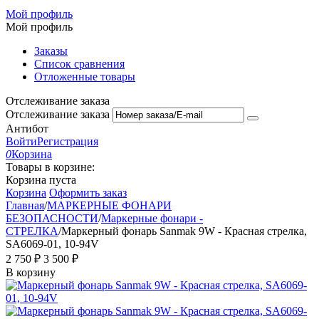
Мой профиль
Мой профиль
Заказы
Список сравнения
Отложенные товары
Отслеживание заказа
Отслеживание заказа
Антибот
Войти
Регистрация
0
Корзина
Товары в корзине:
Корзина пуста
Корзина
Оформить заказ
Главная
/
МАРКЕРНЫЕ ФОНАРИ
БЕЗОПАСНОСТИ
/
Маркерные фонари -
СТРЕЛКА
/
Маркерный фонарь Sanmak 9W - Красная стрелка,
SA6069-01, 10-94V
2 750
₽
3 500
₽
В корзину