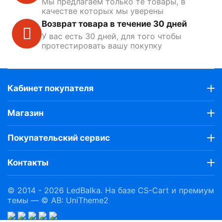
Мы предлагаем только те товары, в
качестве которых мы уверены
Возврат товара в течение 30 дней
У вас есть 30 дней, для того чтобы
протестировать вашу покупку
Кабинет покупателя
Магазин
Покупательский сервис
Контакты
© 2014 - 2026 LedBalka. На базе
CS-Cart
и премиум
темы —
© AB: UniTheme2