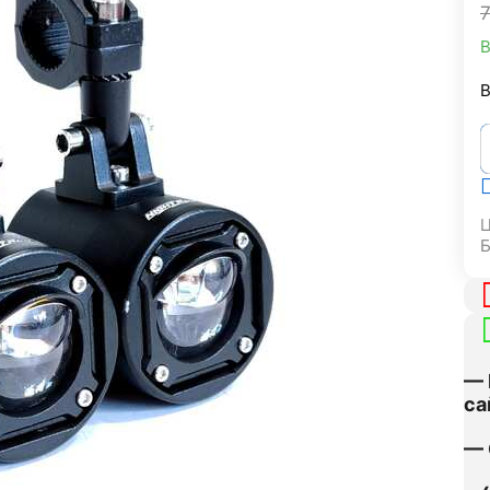
В
В
Ц
— 
са
— 