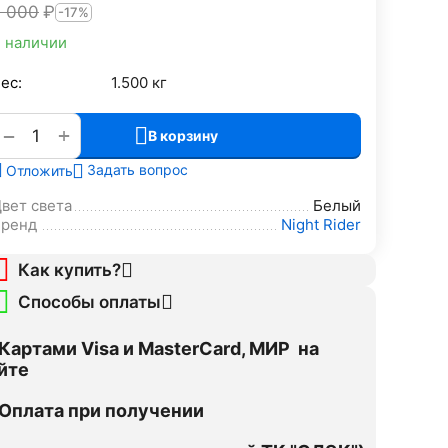
7 000
₽
-17%
 наличии
ес:
1.500 кг
+
−
В корзину
Задать вопрос
Отложить
вет света
Белый
Бренд
Night Rider
Как купить?
Способы оплаты
Картами Visa и MasterCard, МИР на
йте
Оплата при получении