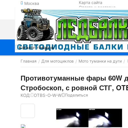
Карта сайта
Москва
Оплата и доставка
Обмен и возврат
Контакты
Каталог товаров
Главная
Для мотоциклов
Мото туманки на дуги
/
/
/
Противотуманные фары 60W дл
Стробоскоп, с ровной СТГ, O
КОД:
OTBS-O-W-W
Поделиться