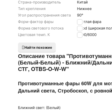
Страна-производитель
Китай
Тип крепления
Нижнее
Угол распространения света
90°
Форм-фактор фары
Круглая фара
Форма светового потока
Flood (широкая по
Цветовая темп. К
3000/6000
Найти похожие
Описание товара "Противотуманн
(Белый-Белый) - Ближний/Дальний
СТГ, OTBS-O-W-W"
Противотуманные фары 60W для мот
Дальний света, Стробоскоп, с ровно
Ближний свет: (Белый)