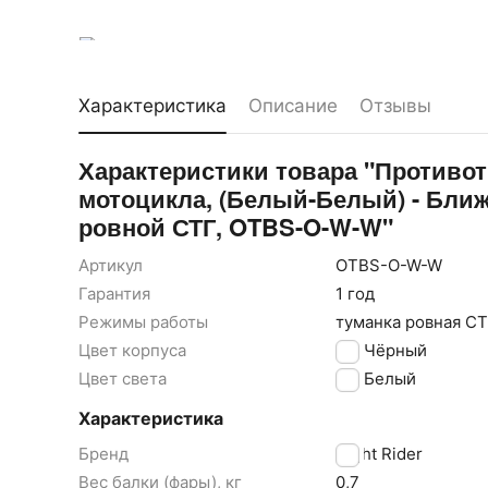
Характеристика
Описание
Отзывы
Характеристики товара "Против
мотоцикла, (Белый-Белый) - Ближ
ровной СТГ, OTBS-O-W-W"
Артикул
OTBS-O-W-W
Гарантия
1 год
Режимы работы
туманка ровная С
Цвет корпуса
Чёрный
Цвет света
Белый
Характеристика
Бренд
Night Rider
Вес балки (фары), кг
0,7