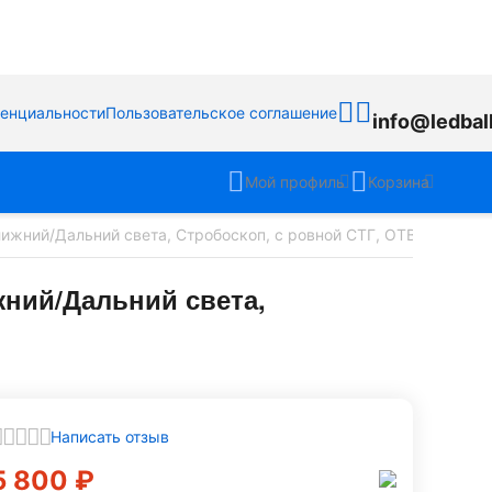
денциальности
Пользовательское соглашение
info@ledbal
Мой профиль
Корзина
ижний/Дальний света, Стробоскоп, с ровной СТГ, OTBS-O-W-W
ний/Дальний света,
Написать отзыв
5 800
₽