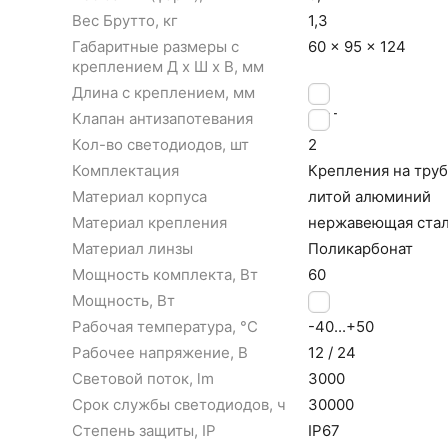
Вес Брутто, кг
1,3
Габаритные размеры с
60 × 95 × 124
креплением Д x Ш x В, мм
Длина с креплением, мм
60
Клапан антизапотевания
НЕТ
Кол-во светодиодов, шт
2
Комплектация
Крепления на труб
Материал корпуса
литой алюминий
Материал крепления
нержавеющая ста
Материал линзы
Поликарбонат
Мощность комплекта, Вт
60
Мощность, Вт
30
Рабочая температура, °С
-40...+50
Рабочее напряжение, В
12 / 24
Световой поток, lm
3000
Срок службы светодиодов, ч
30000
Степень защиты, IP
IP67