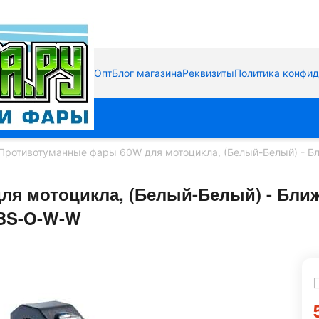
Опт
Блог магазина
Реквизиты
Политика конфи
Противотуманные фары 60W для мотоцикла, (Белый-Белый) - Бл
я мотоцикла, (Белый-Белый) - Ближ
TBS-O-W-W