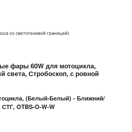
лоса со светотеневой границей)
ые фары 60W для мотоцикла,
 света, Стробоскоп, с ровной
оцикла, (Белый-Белый) - Ближний/
й СТГ, OTBS-O-W-W