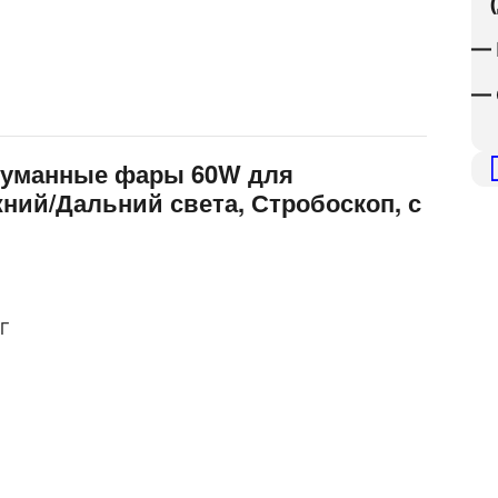
(д
— 
— 
отуманные фары 60W для
ний/Дальний света, Стробоскоп, с
ТГ