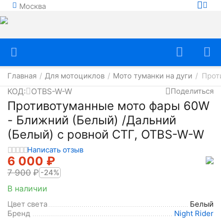
Москва
Главная
Для мотоциклов
Мото туманки на дуги
Прот
/
/
/
КОД:
OTBS-W-W
Поделиться
Противотуманные мото фары 60W
- Ближний (Белый) /Дальний
(Белый) с ровной СТГ, OTBS-W-W
Написать отзыв
6 000
₽
7 900
₽
-24%
В наличии
Цвет света
Белый
Бренд
Night Rider