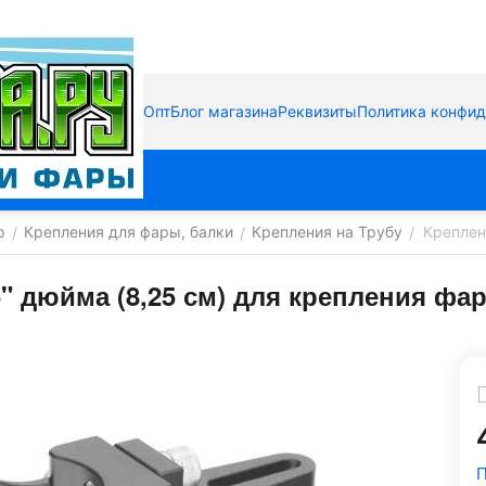
Опт
Блог магазина
Реквизиты
Политика конфи
р
Крепления для фары, балки
Крепления на Трубу
Креплен
/
/
/
5" дюйма (8,25 см) для крепления фар
П