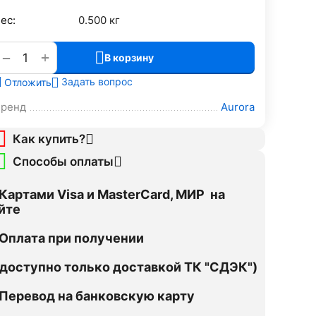
ес:
0.500 кг
+
−
В корзину
Задать вопрос
Отложить
Бренд
Aurora
Как купить?
Способы оплаты
Картами Visa и MasterCard, МИР на
йте
Оплата при получении
оступно только доставкой ТК "СДЭК")
Перевод на банковскую карту