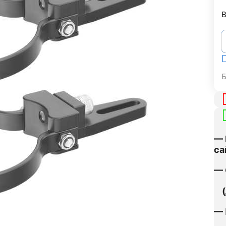
В
— 
са
— 
(д
— 