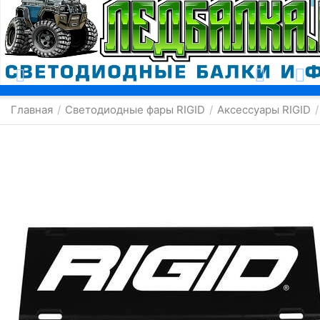
Москва
Главная
Светодиодные фары RIGID
Аксессуары RIGID
/
/
/