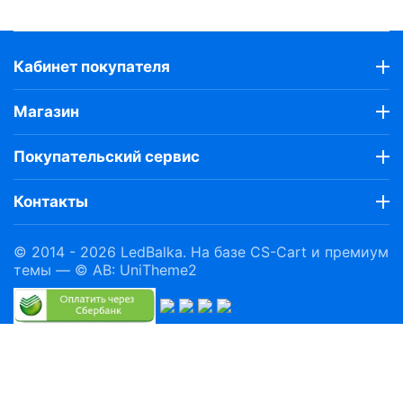
Кабинет покупателя
Магазин
Покупательский сервис
Контакты
© 2014 - 2026 LedBalka. На базе
CS-Cart
и премиум
темы —
© AB: UniTheme2